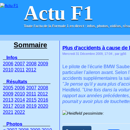
Actu F1
Toute l'actu de la Formule 1 en direct : infos, photos, vidéos, rés
ACCUEIL
CONTACT
Sommaire
Plus d'accidents à cause de l
Mercredi 31 Décembre 2009, 17:04
, par jg56
Infos
2006
2007
2008
2009
Le pilote de l'écurie BMW Saube
2010
2011
2012
particulier l'aileron avant. Selo
accidents supplémentaires la sa
Résultats
"Je pense qu'il y aura plus d'acc
2005
2006
2007
2008
Heidfeld.
"Une fois dans la voitur
2009
2010
2011
2012
rapport aux années précédentes, 
2013
2014
2015
2016
pourrait y avoir plus de touchette
2017
2018
2019
2020
2021
2022
Photos