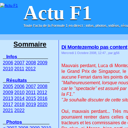
Actu F1
Toute l'actu de la Formule 1 en direct : infos, photos, vidéos, rés
ACCUEIL
CONTACT
Sommaire
Di Montezemolo pas content
Mercredi 1 Octobre 2008, 12:47
, par jg56
Infos
2006
2007
2008
2009
Mauvais perdant, Luca di Monteze
2010
2011
2012
le Grand Prix de Singapour, le 
aucune Ferrari dans les points d
Résultats
"Malheureusement, lorsque nous s
2005
2006
2007
2008
car le "spectacle" est assuré par 
2009
2010
2011
2012
la F1."
2013
2014
2015
2016
"Je souhaîte discuter de cette si
2017
2018
2019
2020
2021
2022
Oui, mauvais perdant... Très ma
pourraient rentrer dans celles
Photos
tracteurs et les commissaires de 