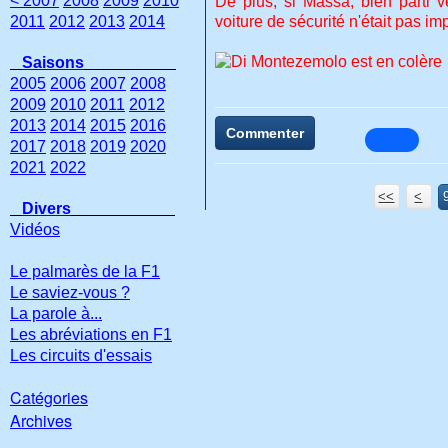
< 2007
2008
2009
2010
De plus, si Massa, bien parti ve
2011
2012
2013
2014
voiture de sécurité n'était pas im
Saisons
2005
2006
2007
2008
2009
2010
2011
2012
2013
2014
2015
2016
Commenter
2017
2018
2019
2020
2021
2022
<<
<
Divers
Vidéos
Le palmarès de la F1
Le saviez-vous ?
La parole à...
Les abréviations en F1
Les circuits d'essais
Catégories
Archives