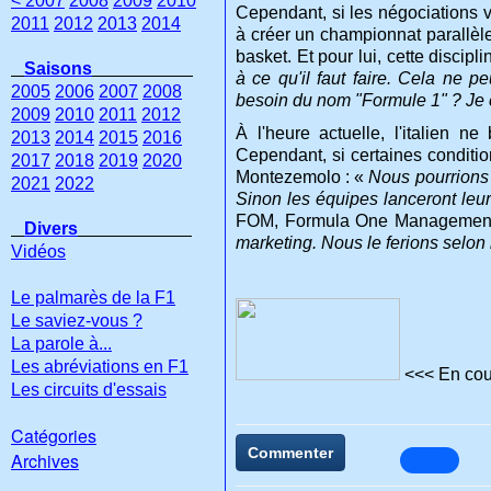
< 2007
2008
2009
2010
Cependant, si les négociations v
2011
2012
2013
2014
à créer un championnat parallèl
basket. Et pour lui, cette discip
Saisons
à ce qu'il faut faire. Cela ne 
2005
2006
2007
2008
besoin du nom "Formule 1" ? Je c
2009
2010
2011
2012
À l'heure actuelle, l'italien 
2013
2014
2015
2016
Cependant, si certaines conditio
2017
2018
2019
2020
Montezemolo : «
Nous pourrions 
2021
2022
Sinon les équipes lanceront le
FOM, Formula One Managemen
Divers
marketing. Nous le ferions selo
Vidéos
Le palmarès de la F1
Le saviez-vous ?
La parole à...
Les abréviations en F1
<<< En coul
Les circuits d'essais
Catégories
Commenter
Archives