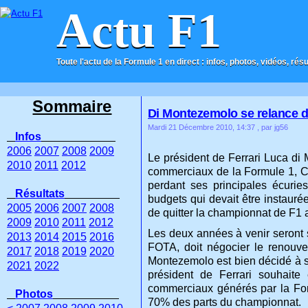
Actu F1
Toute l'actu de la Formule 1 en direct : infos, photos, vidéos, rés
ACCUEIL
CONTACT
Sommaire
Di Montezemolo se relance da
Mardi 21 Décembre 2010, 14:37
, par jg56
Infos
2006
2007
2008
2009
Le président de Ferrari Luca di 
2010
2011
2012
commerciaux de la Formule 1, CVC
perdant ses principales écurie
Résultats
budgets qui devait être instauré
2005
2006
2007
2008
de quitter la championnat de F1 ac
2009
2010
2011
2012
Les deux années à venir seront s
2013
2014
2015
2016
FOTA, doit négocier le renouvel
2017
2018
2019
2020
Montezemolo est bien décidé à sa
2021
2022
président de Ferrari souhaite
commerciaux générés par la Form
Photos
70% des parts du championnat.