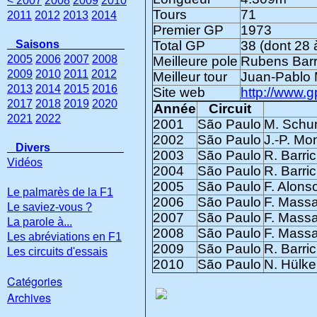
< 2007
2008
2009
2010
Tours
71
2011
2012
2013
2014
Premier GP
1973
Saisons
Total GP
38 (dont 28 
2005
2006
2007
2008
Meilleure pole
Rubens Barri
2009
2010
2011
2012
Meilleur tour
Juan-Pablo 
2013
2014
2015
2016
Site web
http://www.g
2017
2018
2019
2020
Année
Circuit
2021
2022
2001
São Paulo
M. Schum
2002
São Paulo
J.-P. Mo
Divers
2003
São Paulo
R. Barric
Vidéos
2004
São Paulo
R. Barric
2005
São Paulo
F. Alons
Le palmarès de la F1
2006
São Paulo
F. Massa
Le saviez-vous ?
2007
São Paulo
F. Massa
La parole à...
2008
São Paulo
F. Massa
Les abréviations en F1
2009
São Paulo
R. Barri
Les circuits d'essais
2010
São Paulo
N. Hülke
Catégories
Archives