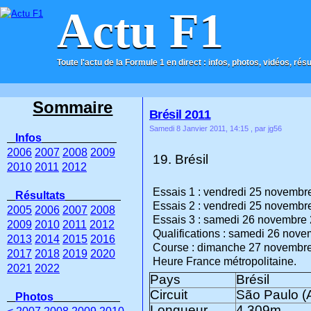
Actu F1
Toute l'actu de la Formule 1 en direct : infos, photos, vidéos, rés
ACCUEIL
CONTACT
Sommaire
Brésil 2011
Samedi 8 Janvier 2011, 14:15
, par jg56
Infos
2006
2007
2008
2009
19. Brésil
2010
2011
2012
Essais 1 : vendredi 25 novembr
Résultats
Essais 2 : vendredi 25 novembr
2005
2006
2007
2008
Essais 3 : samedi 26 novembre
2009
2010
2011
2012
Qualifications : samedi 26 nov
2013
2014
2015
2016
Course : dimanche 27 novembr
2017
2018
2019
2020
Heure France métropolitaine.
2021
2022
Pays
Brésil
Circuit
São Paulo (
Photos
Longueur
4.309m