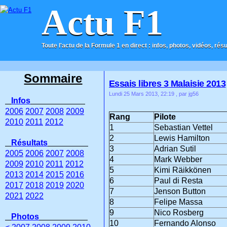
Actu F1
Toute l'actu de la Formule 1 en direct : infos, photos, vidéos, rés
ACCUEIL
CONTACT
Sommaire
Essais libres 3 Malaisie 2013
Lundi 25 Mars 2013, 22:19
, par jg56
Infos
2006
2007
2008
2009
Rang
Pilote
2010
2011
2012
1
Sebastian Vettel
2
Lewis Hamilton
Résultats
3
Adrian Sutil
2005
2006
2007
2008
4
Mark Webber
2009
2010
2011
2012
5
Kimi Räikkönen
2013
2014
2015
2016
6
Paul di Resta
2017
2018
2019
2020
7
Jenson Button
2021
2022
8
Felipe Massa
9
Nico Rosberg
Photos
10
Fernando Alonso