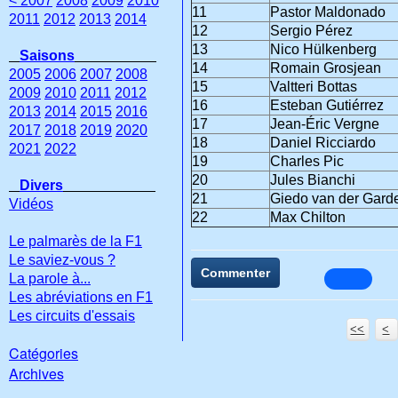
< 2007
2008
2009
2010
11
Pastor Maldonado
2011
2012
2013
2014
12
Sergio Pérez
13
Nico Hülkenberg
Saisons
14
Romain Grosjean
2005
2006
2007
2008
15
Valtteri Bottas
2009
2010
2011
2012
16
Esteban Gutiérrez
2013
2014
2015
2016
17
Jean-Éric Vergne
2017
2018
2019
2020
18
Daniel Ricciardo
2021
2022
19
Charles Pic
20
Jules Bianchi
Divers
21
Giedo van der Gard
Vidéos
22
Max Chilton
Le palmarès de la F1
Le saviez-vous ?
Commenter
La parole à...
Les abréviations en F1
Les circuits d'essais
<<
<
Catégories
Archives