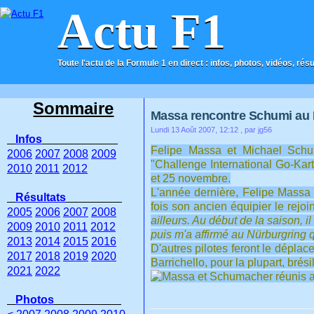
Actu F1
Toute l'actu de la Formule 1 en direct : infos, photos, vidéos, rés
ACCUEIL
CONTACT
Sommaire
Massa rencontre Schumi au 
Lundi 13 Août 2007, 12:12
, par jg56
Infos
Felipe Massa et Michael Schum
2006
2007
2008
2009
"Challenge International Go-Kart
2010
2011
2012
et 25 novembre.
L'année dernière, Felipe Massa 
Résultats
fois son ancien équipier le rejoi
2005
2006
2007
2008
ailleurs. Au début de la saison, 
2009
2010
2011
2012
puis m'a affirmé au Nürburgring q
2013
2014
2015
2016
D'autres pilotes feront le dépla
2017
2018
2019
2020
Barrichello, pour la plupart, brési
2021
2022
Photos