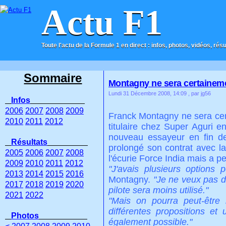
Actu F1
Toute l'actu de la Formule 1 en direct : infos, photos, vidéos, rés
ACCUEIL
CONTACT
Sommaire
Montagny ne sera certaineme
Lundi 31 Décembre 2008, 14:09
, par jg56
Infos
2006
2007
2008
2009
Franck Montagny ne sera cer
2010
2011
2012
titulaire chez Super Aguri en
nouveau essayeur en fin de
Résultats
prolongé son contrat avec la
2005
2006
2007
2008
l'écurie Force India mais a 
2009
2010
2011
2012
"J'avais plusieurs options
2013
2014
2015
2016
Montagny.
"Je ne veux pas d
2017
2018
2019
2020
pilote sera moins utilisé."
2021
2022
"Mais on pourra peut-être
différentes propositions e
Photos
également possible."