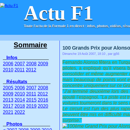
Actu F1
Toute l'actu de la Formule 1 en direct : infos, photos, vidéos, rés
ACCUEIL
CONTACT
Sommaire
100 Grands Prix pour Alonso
Dimanche 19 Août 2007, 18:10
, par jg56
Infos
Fernando Alonso fêtera en Turq
2006
2007
2008
2009
pilotes, a expliqué qu'il visera
2010
2011
2012
consolider et même augmenter m
mais beaucoup de points vont enc
Résultats
concentre uniquement sur ce Grand
2005
2006
2007
2008
"J'ai terminé deuxième lors des 
2009
2010
2011
2012
ajouté l'espagnol.
"La piste est 
2013
2014
2015
2016
voitures tourneront dans le sens 
2017
2018
2019
2020
Le circuit est l'un des plus ra
2021
2022
peuvent être mis en difficulté m
surprise."
Photos