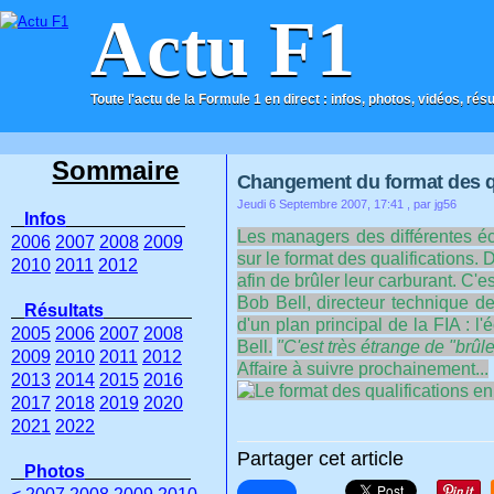
Actu F1
Toute l'actu de la Formule 1 en direct : infos, photos, vidéos, rés
ACCUEIL
CONTACT
Sommaire
Changement du format des qu
Jeudi 6 Septembre 2007, 17:41
, par jg56
Infos
Les managers des différentes éc
2006
2007
2008
2009
sur le format des qualifications. 
2010
2011
2012
afin de brûler leur carburant. C'
Bob Bell, directeur technique de
Résultats
d'un plan principal de la FIA : l'
2005
2006
2007
2008
Bell.
"C'est très étrange de "brûl
2009
2010
2011
2012
Affaire à suivre prochainement...
2013
2014
2015
2016
2017
2018
2019
2020
2021
2022
Partager cet article
Photos