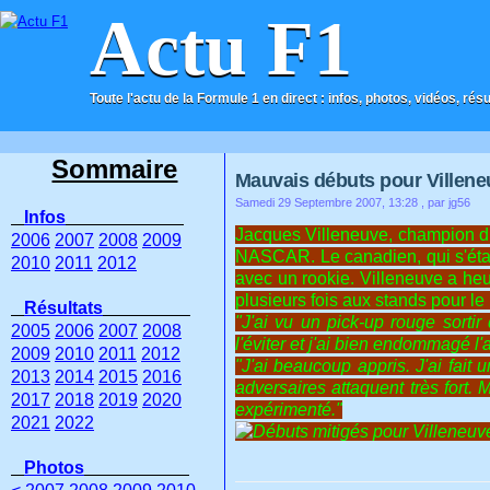
Actu F1
Toute l'actu de la Formule 1 en direct : infos, photos, vidéos, rés
ACCUEIL
CONTACT
Sommaire
Mauvais débuts pour Ville
Samedi 29 Septembre 2007, 13:28
, par jg56
Infos
Jacques Villeneuve, champion d
2006
2007
2008
2009
NASCAR. Le canadien, qui s'était
2010
2011
2012
avec un rookie. Villeneuve a heur
plusieurs fois aux stands pour le 
Résultats
"J'ai vu un pick-up rouge sortir 
2005
2006
2007
2008
l'éviter et j'ai bien endommagé l'
2009
2010
2011
2012
"J'ai beaucoup appris. J'ai fait
2013
2014
2015
2016
adversaires attaquent très fort
2017
2018
2019
2020
expérimenté."
2021
2022
Photos