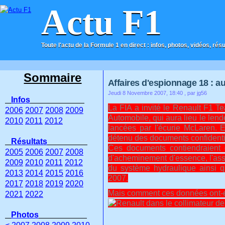
Actu F1
Toute l'actu de la Formule 1 en direct : infos, photos, vidéos, rés
ACCUEIL
CONTACT
Sommaire
Affaires d'espionnage 18 : au
Jeudi 8 Novembre 2007, 18:40
, par jg56
Infos
La FIA a invité le Renault F1 
2006
2007
2008
2009
Automobile, qui aura lieu le len
2010
2011
2012
lancées par l'écurie McLaren. 
détenu des documents confident
Résultats
Ces documents contiendraient 
2005
2006
2007
2008
d'acheminement d'essence, l'asse
2009
2010
2011
2012
du système hydraulique ainsi 
2013
2014
2015
2016
2007.
2017
2018
2019
2020
Mais comment ces données ont-ell
2021
2022
Photos