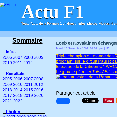
Actu F1
Toute l'actu de la Formule 1 en direct : infos, photos, vidéos, rés
ACCUEIL
CONTACT
Sommaire
Loeb et Kovalainen échanger
Mardi 13 Novembre 2007, 16:24
, par jg56
Infos
Triple champion du monde des Ra
2006
2007
2008
2009
prochain, sur le circuit Paul Ri
2010
2011
2012
le baquet de la Citroen C4 WRC.
Le groupe pétrolier
Total / Elf
, s
Résultats
2005
2006
2007
2008
2009
2010
2011
2012
2013
2014
2015
2016
Partager cet article
2017
2018
2019
2020
2021
2022
Photos