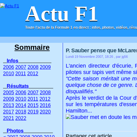
Actu F1
Toute l'actu de la Formule 1 en direct : infos, photos, vidéos, rés
ACCUEIL
CONTACT
Sommaire
P. Sauber pense que McLare
Lundi 19 Novembre 2007, 18:26
, par jg56
Infos
L'ancien directeur d'écurie,
2006
2007
2008
2009
pilotes sur tapis vert même si 
2010
2011
2012
"Cette saison méritait une me
quelque chose de ce genre. La
Résultats
disqualifiés."
2005
2006
2007
2008
Après le verdict de la Cour d
2009
2010
2011
2012
sur les températures d'esse
2013
2014
2015
2016
Hamilton...
2017
2018
2019
2020
2021
2022
Photos
Partager cet article