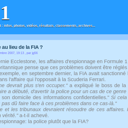
F1
t : infos, photos, vidéos, résultats, classements, archives...
 au lieu de la FIA ?
mbre 2007, 19:13
, par jg56
rnie Ecclestone, les affaires d'espionnage en Formule 1 
britannique pense que ces problèmes doivent être réglés p
emple, en septembre dernier, la FIA avait sanctionné l
ans l'affaire qui l'opposait à la Scuderia Ferrari.
ne devrait plus s'en occuper."
a expliqué le boss de la
aire a débuté, d'avertir la police pour un cas de ce genre 
 son domicile des informations confidentielles."
Si cela
s pas dû faire face à ces problèmes dans ce cas-là."
ce et les tribunaux devraient résoudre de ces affaires.
a vérité."
a-t-il achevé.