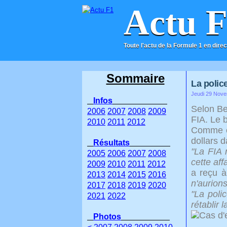
Actu 
Toute l'actu de la Formule 1 en direc
ACCUEIL
CONTACT
Sommaire
La police
Jeudi 29 Nove
Infos
Selon Be
2006
2007
2008
2009
FIA. Le 
2010
2011
2012
Comme ex
dollars d
Résultats
"La FIA 
2005
2006
2007
2008
cette aff
2009
2010
2011
2012
a reçu à
2013
2014
2015
2016
n'aurion
2017
2018
2019
2020
"La poli
2021
2022
rétablir l
Photos