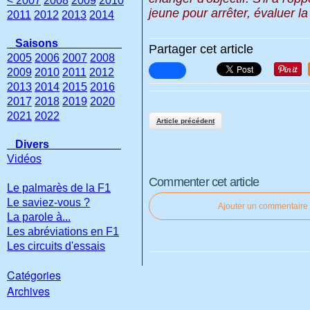
< 2007
2008
2009
2010
jeune pour arrêter, évaluer la 
2011
2012
2013
2014
Saisons
Partager cet article
2005
2006
2007
2008
2009
2010
2011
2012
2013
2014
2015
2016
2017
2018
2019
2020
2021
2022
Article précédent
Divers
Vidéos
Commenter cet article
Le palmarès de la F1
Le saviez-vous ?
Ajouter un commentaire
La parole à...
Les abréviations en F1
Les circuits d'essais
Catégories
Archives