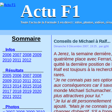
Actu F1
Toute l'actu de la Formule 1 en direct : infos, photos, vidéos, rés
ACCUEIL
CONTACT
Sommaire
Conseils de Michael à Ralf...
Dimanche 9 Décembre 2007, 19:25
, par jg56
Infos
A Jerez, la semaine dernièr
2006
2007
2008
2009
quatrième place avec Ferrari,
2010
2011
2012
quitté la dernière position de 
Ralf est toujours à la recher
Résultats
rares.
2005
2006
2007
2008
"
Je ne connais pas ses options 
2009
2010
2011
2012
aux conséquences car il savait
2013
2014
2015
2016
monde Michael Schumacher.
2017
2018
2019
2020
plus attractives pour lui."
2021
2022
"
Je lui ai dit personnellemen
ajouté.
"Mais je ne connais pas
Photos
changer d'objectif. S'il a l'opp