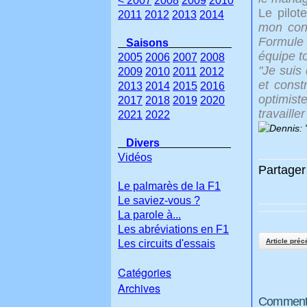
< 2007
2008
2009
2010
Le pilote
2011
2012
2013
2014
mon cont
Formule 
Saisons
équipe t
2005
2006
2007
2008
"Je suis
2009
2010
2011
2012
et constr
2013
2014
2015
2016
optimist
2017
2018
2019
2020
travaille
2021
2022
Divers
Vidéos
Partager 
Le palmarès de la F1
Le saviez-vous ?
La parole à...
Les abréviations en F1
Article préc
Les circuits d'essais
Catégories
Archives
Commenter