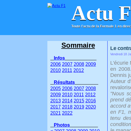
Actu 
Toute l'actu de la Formule 1 en direc
ACCUEIL
CONTACT
Sommaire
Le contr
Vendredi 18 Ja
Infos
L'écurie
2006
2007
2008
2009
en 2008.
2010
2011
2012
Dennis j
Auteur d
Résultats
revalori
2005
2006
2007
2008
"Nous s
2009
2010
2011
2012
prend dé
2013
2014
2015
2016
accord a
2017
2018
2019
2020
en F1, m
2021
2022
tenu des
condition
Photos
le manag