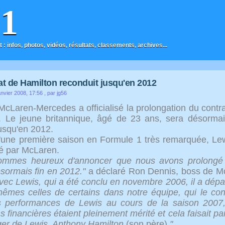
F1
t : infos, photos, vidéos, résultats, classements, archives...
at de Hamilton reconduit jusqu'en 2012
nvier 2008, 17:56
, par jg56
 McLaren-Mercedes a officialisé la prolongation du contra
 Le jeune britannique, âgé de 23 ans, sera désormai
usqu'en 2012.
'une première saison en Formule 1 très remarquée, Le
sé par McLaren.
ommes heureux d'annoncer que nous avons prolongé l
sormais fin en 2012."
a déclaré Ron Dennis, boss de M
vec Lewis, qui a été conclu en novembre 2006, il a dép
êmes celles de certains dans notre équipe, qui le co
 performances de Lewis au cours de la saison 2007, i
s financières étaient pleinement mérité et cela faisait p
er de Lewis, Anthony Hamilton
(son père)
."