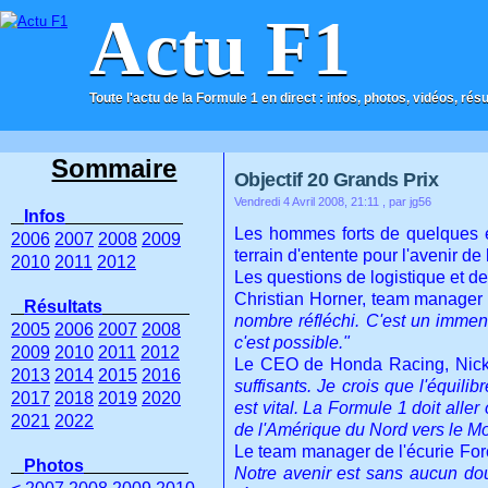
Actu F1
Toute l'actu de la Formule 1 en direct : infos, photos, vidéos, rés
ACCUEIL
CONTACT
Sommaire
Objectif 20 Grands Prix
Vendredi 4 Avril 2008, 21:11
, par jg56
Infos
Les hommes forts de quelques é
2006
2007
2008
2009
terrain d'entente pour l'avenir de
2010
2011
2012
Les questions de logistique et de
Christian Horner, team manager 
Résultats
nombre réfléchi. C'est un immense
2005
2006
2007
2008
c'est possible."
2009
2010
2011
2012
Le CEO de Honda Racing, Nick F
2013
2014
2015
2016
suffisants. Je crois que l'équili
2017
2018
2019
2020
est vital. La Formule 1 doit all
2021
2022
de l'Amérique du Nord vers le Moy
Le team manager de l'écurie Force
Photos
Notre avenir est sans aucun do