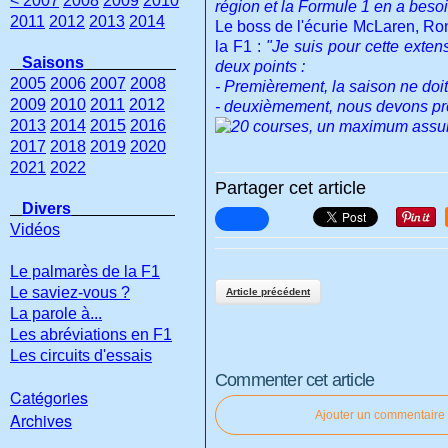
< 2007
2008
2009
2010
région et la Formule 1 en a besoi
2011
2012
2013
2014
Le boss de l'écurie McLaren, Ron
la F1 :
"Je suis pour cette extens
Saisons
deux points :
2005
2006
2007
2008
- Premièrement, la saison ne doi
2009
2010
2011
2012
- deuxièmement, nous devons pré
2013
2014
2015
2016
2017
2018
2019
2020
2021
2022
Partager cet article
Divers
Vidéos
Le palmarès de la F1
Le saviez-vous ?
Article précédent
La parole à...
Les abréviations en F1
Les circuits d'essais
Commenter cet article
Catégories
Ajouter un commentaire
Archives