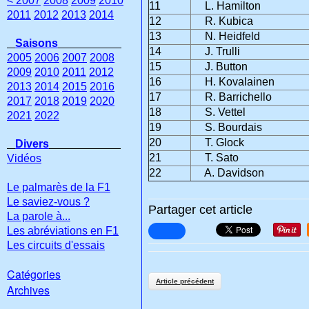
< 2007
2008
2009
2010
11
L. Hamilton
2011
2012
2013
2014
12
R. Kubica
13
N. Heidfeld
Saisons
14
J. Trulli
2005
2006
2007
2008
15
J. Button
2009
2010
2011
2012
16
H. Kovalainen
2013
2014
2015
2016
17
R. Barrichello
2017
2018
2019
2020
18
S. Vettel
2021
2022
19
S. Bourdais
20
T. Glock
Divers
21
T. Sato
Vidéos
22
A. Davidson
Le palmarès de la F1
Le saviez-vous ?
Partager cet article
La parole à...
Les abréviations en F1
Les circuits d'essais
Catégories
Article précédent
Archives