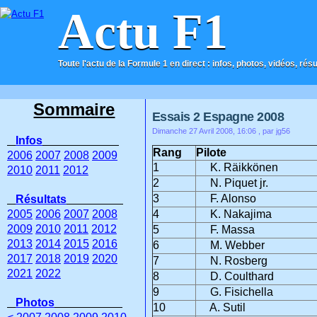
Actu F1
Toute l'actu de la Formule 1 en direct : infos, photos, vidéos, rés
ACCUEIL
CONTACT
Sommaire
Essais 2 Espagne 2008
Dimanche 27 Avril 2008, 16:06
, par jg56
Infos
Rang
Pilote
2006
2007
2008
2009
1
K. Räikkönen
2010
2011
2012
2
N. Piquet jr.
3
F. Alonso
Résultats
2005
2006
2007
2008
4
K. Nakajima
2009
2010
2011
2012
5
F. Massa
2013
2014
2015
2016
6
M. Webber
2017
2018
2019
2020
7
N. Rosberg
2021
2022
8
D. Coulthard
9
G. Fisichella
Photos
10
A. Sutil