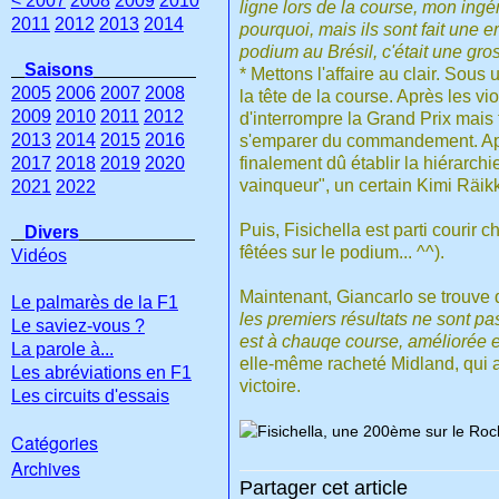
< 2007
2008
2009
2010
ligne lors de la course, mon ingén
2011
2012
2013
2014
pourquoi, mais ils sont fait une e
podium au Brésil, c'était une gro
Saisons
* Mettons l'affaire au clair. Sous
2005
2006
2007
2008
la tête de la course. Après les 
2009
2010
2011
2012
d'interrompre la Grand Prix mais 
2013
2014
2015
2016
s'emparer du commandement. Après
2017
2018
2019
2020
finalement dû établir la hiérarch
vainqueur", un certain Kimi Räik
2021
2022
Puis, Fisichella est parti courir 
Divers
fêtées sur le podium... ^^).
Vidéos
Maintenant, Giancarlo se trouve d
Le palmarès de la F1
les premiers résultats ne sont pas
Le saviez-vous ?
est à chauqe course, améliorée e
La parole à...
elle-même racheté Midland, qui a 
Les abréviations en F1
victoire.
Les circuits d'essais
Catégories
Archives
Partager cet article