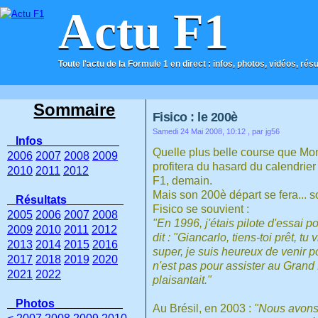
Actu F1
Toute l'actu de la Formule 1 en direct : infos, photos, vidéos, rés
ACCUEIL
CONTACT
Sommaire
Fisico : le 200è
Samedi 24 Mai 2008, 10:12
, par jg56
Infos
Quelle plus belle course que Mon
2006
2007
2008
2009
profitera du hasard du calendrier
2010
2011
2012
F1, demain.
Mais son 200è départ se fera... s
Résultats
Fisico se souvient :
2005
2006
2007
2008
"En 1996, j'étais pilote d'essai 
2009
2010
2011
2012
dit : "Giancarlo, tiens-toi prêt, t
2013
2014
2015
2016
super, je suis heureux de venir po
2017
2018
2019
2020
n'est pas pour assister au Grand P
2021
2022
plaisantait."
Photos
Au Brésil, en 2003 :
"Nous avons e