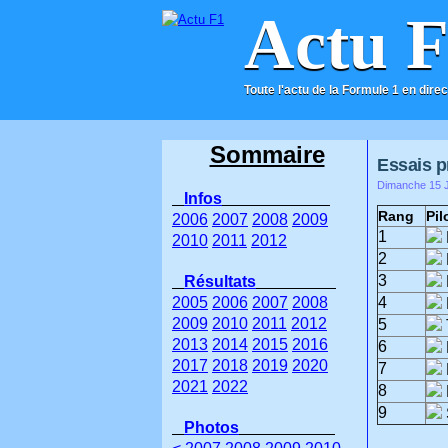
Actu 
Toute l'actu de la Formule 1 en direc
ACCUEIL
CONTACT
Sommaire
Essais p
Dimanche 15 J
Infos
Rang
Pil
2006
2007
2008
2009
1
2010
2011
2012
2
3
Résultats
2005
2006
2007
2008
4
2009
2010
2011
2012
5
2013
2014
2015
2016
6
2017
2018
2019
2020
7
2021
2022
8
9
Photos