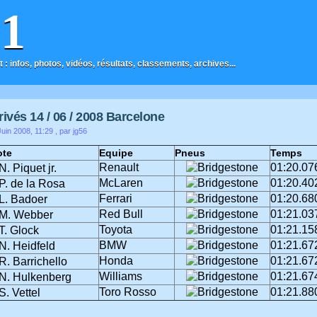
F1
t : infos, photos, vidéos, résultats, classements, archives...
rivés 14 / 06 / 2008 Barcelone
uin 2008, 11:29
, par jg56
ote
Equipe
Pneus
Temps
Renault
01:20.07
N. Piquet jr.
McLaren
01:20.40
P. de la Rosa
Ferrari
01:20.68
L. Badoer
Red Bull
01:21.03
M. Webber
Toyota
01:21.15
T. Glock
BMW
01:21.67
N. Heidfeld
Honda
01:21.67
R. Barrichello
Williams
01:21.67
N. Hulkenberg
Toro Rosso
01:21.88
S. Vettel