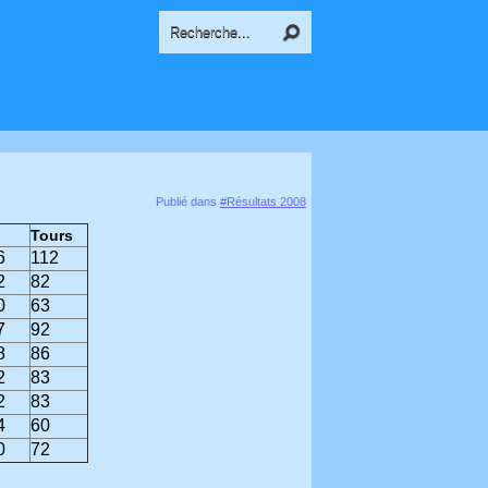
Publié dans
#Résultats 2008
Tours
6
112
2
82
0
63
7
92
8
86
2
83
2
83
4
60
0
72