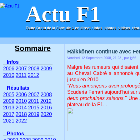
Actu F1
Toute l'actu de la Formule 1 en direct : infos, photos, vidéos, rés
ACCUEIL
CONTACT
Sommaire
Räikkönen continue avec Fer
Vendredi 12 Septembre 2008, 21:23
, par jg56
Infos
Malgré les rumeurs qui disaient 
2006
2007
2008
2009
au Cheval Cabré a annoncé que 
2010
2011
2012
jusqu'en 2010.
"Nous annonçons avoir prolongé n
Résultats
Scuderia Ferrari aujourd'hui sur 
2005
2006
2007
2008
deux prochaines saisons."
Une a
2009
2010
2011
2012
plateau de la F1...
2013
2014
2015
2016
2017
2018
2019
2020
2021
2022
Photos