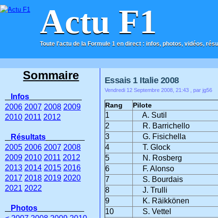
Actu F1
Toute l'actu de la Formule 1 en direct : infos, photos, vidéos, rés
ACCUEIL
CONTACT
Sommaire
Essais 1 Italie 2008
Vendredi 12 Septembre 2008, 21:43
, par jg56
Infos
Rang
Pilote
2006
2007
2008
2009
1
A. Sutil
2010
2011
2012
2
R. Barrichello
3
G. Fisichella
Résultats
2005
2006
2007
2008
4
T. Glock
2009
2010
2011
2012
5
N. Rosberg
2013
2014
2015
2016
6
F. Alonso
2017
2018
2019
2020
7
S. Bourdais
2021
2022
8
J. Trulli
9
K. Räikkönen
Photos
10
S. Vettel