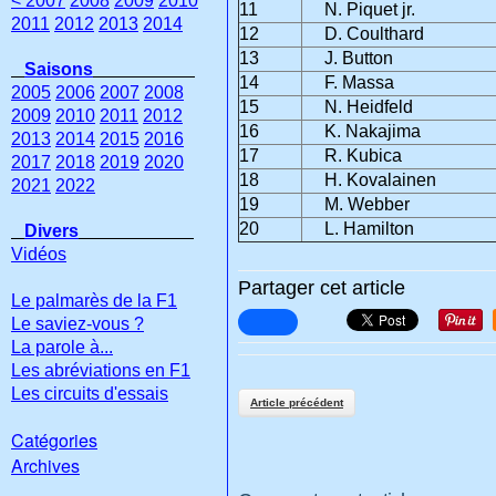
< 2007
2008
2009
2010
11
N. Piquet jr.
2011
2012
2013
2014
12
D. Coulthard
13
J. Button
Saisons
14
F. Massa
2005
2006
2007
2008
15
N. Heidfeld
2009
2010
2011
2012
16
K. Nakajima
2013
2014
2015
2016
17
R. Kubica
2017
2018
2019
2020
18
H. Kovalainen
2021
2022
19
M. Webber
20
L. Hamilton
Divers
Vidéos
Partager cet article
Le palmarès de la F1
Le saviez-vous ?
La parole à...
Les abréviations en F1
Les circuits d'essais
Article précédent
Catégories
Archives