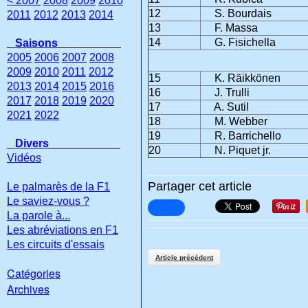
< 2007
2008
2009
2010
12
S. Bourdais
2011
2012
2013
2014
13
F. Massa
14
G. Fisichella
Saisons
2005
2006
2007
2008
2009
2010
2011
2012
15
K. Räikkönen
2013
2014
2015
2016
16
J. Trulli
2017
2018
2019
2020
17
A. Sutil
2021
2022
18
M. Webber
19
R. Barrichello
Divers
20
N. Piquet jr.
Vidéos
Partager cet article
Le palmarès de la F1
Le saviez-vous ?
La parole à...
Les abréviations en F1
Les circuits d'essais
Article précédent
Catégories
Archives