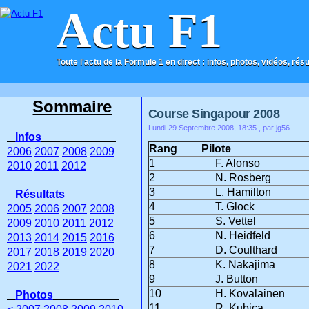
Actu F1
Toute l'actu de la Formule 1 en direct : infos, photos, vidéos, rés
ACCUEIL
CONTACT
Sommaire
Course Singapour 2008
Lundi 29 Septembre 2008, 18:35
, par jg56
Infos
Rang
Pilote
2006
2007
2008
2009
1
F. Alonso
2010
2011
2012
2
N. Rosberg
3
L. Hamilton
Résultats
4
T. Glock
2005
2006
2007
2008
5
S. Vettel
2009
2010
2011
2012
6
N. Heidfeld
2013
2014
2015
2016
7
D. Coulthard
2017
2018
2019
2020
8
K. Nakajima
2021
2022
9
J. Button
10
H. Kovalainen
Photos
11
R. Kubica