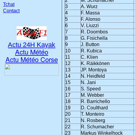
2
M. Schumacher
Tchat
3
A. Wurz
Contact
4
F. Massa
5
F. Alonso
6
V. Liuzzi
7
R. Doornbos
8
G. Fisichella
Actu 24H Kayak
9
J. Button
Actu Météo
10
R. Kubica
Actu Météo Corse
11
C. Klien
12
K. Räikkönen
13
JP. Montoya
14
N. Heidfeld
15
N. Jani
16
S. Speed
17
M. Webber
18
R. Barrichello
19
D. Coulthard
20
T. Monteiro
21
N. Rosberg
22
R. Schumacher
23
Markus Winkelhock