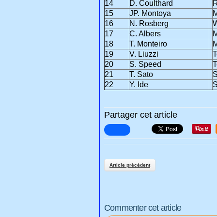
14
D. Coulthard
R
15
JP. Montoya
M
16
N. Rosberg
W
17
C. Albers
M
18
T. Monteiro
M
19
V. Liuzzi
T
20
S. Speed
T
21
T. Sato
S
22
Y. Ide
S
Partager cet article
Article précédent
Commenter cet article