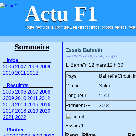
Actu F1
Toute l'actu de la Formule 1 en direct : infos, photos, vidéos, rés
ACCUEIL
CONTACT
Sommaire
Essais Bahreïn
Lundi 22 Mai 2006, 17:24
, par jg56
Infos
1. Bahreïn 12 mars 12 h 30
2006
2007
2008
2009
2010
2011
2012
Pays
Bahreïn(Circuit I
Résultats
Circuit
Sakhir
2005
2006
2007
2008
Longueur
5. 411
2009
2010
2011
2012
2013
2014
2015
2016
Premier GP
2004
2017
2018
2019
2020
2021
2022
Essais 1
Photos
Rang
Pilote
Pa