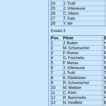
24
J. Trulli
25
J. Villeneuve
26
C. Albers
27
T. Sato
28
Y. Ide
Essais 3
Pos.
Pilote
E
1
J. Button
2
M. Schumacher
F
3
F. Alonso
R
4
G. Fisichella
R
5
F. Massa
F
6
J. Villeneuve
7
J. Trulli
T
8
K. Räikkönen
M
9
R. Schumacher
T
10
M. Webber
W
11
C. Klien
R
12
R. Barrichello
13
N. Heidfeld