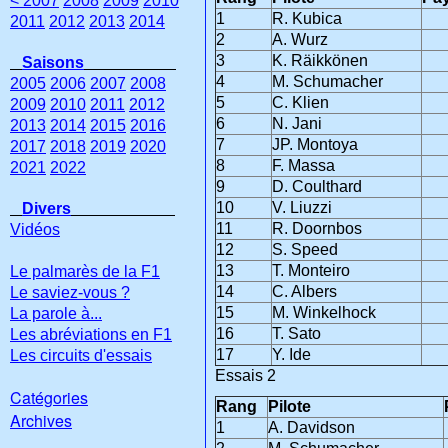
< 2007
2008
2009
2010
1
R. Kubica
2011
2012
2013
2014
2
A. Wurz
3
K. Räikkönen
Saisons
4
M. Schumacher
2005
2006
2007
2008
5
C. Klien
2009
2010
2011
2012
6
N. Jani
2013
2014
2015
2016
7
JP. Montoya
2017
2018
2019
2020
8
F. Massa
2021
2022
9
D. Coulthard
10
V. Liuzzi
Divers
11
R. Doornbos
Vidéos
12
S. Speed
13
T. Monteiro
Le palmarès de la F1
14
C. Albers
Le saviez-vous ?
15
M. Winkelhock
La parole à...
16
T. Sato
Les abréviations en F1
17
Y. Ide
Les circuits d'essais
Essais 2
Catégories
Rang
Pilote
Archives
1
A. Davidson