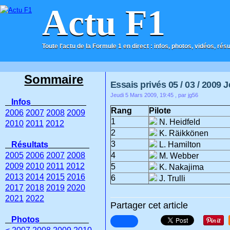
Actu F1
Toute l'actu de la Formule 1 en direct : infos, photos, vidéos, rés
ACCUEIL
CONTACT
Sommaire
Essais privés 05 / 03 / 2009 J
Jeudi 5 Mars 2009, 19:45
, par jg56
Infos
Rang
Pilote
2006
2007
2008
2009
1
N. Heidfeld
2010
2011
2012
2
K. Räikkönen
3
Résultats
L. Hamilton
2005
2006
2007
2008
4
M. Webber
2009
2010
2011
2012
5
K. Nakajima
2013
2014
2015
2016
6
J. Trulli
2017
2018
2019
2020
2021
2022
Partager cet article
Photos