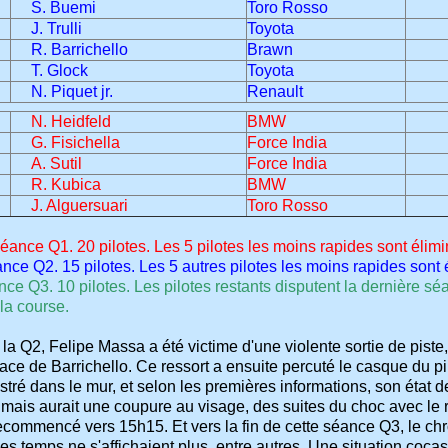
S. Buemi
Toro Rosso
J. Trulli
Toyota
R. Barrichello
Brawn
T. Glock
Toyota
N. Piquet jr.
Renault
N. Heidfeld
BMW
G. Fisichella
Force India
A. Sutil
Force India
R. Kubica
BMW
J. Alguersuari
Toro Rosso
ance Q1. 20 pilotes. Les 5 pilotes les moins rapides sont élimi
nce Q2. 15 pilotes. Les 5 autres pilotes les moins rapides sont 
nce Q3. 10 pilotes. Les pilotes restants disputent la dernière s
la course.
e la Q2, Felipe Massa a été victime d'une violente sortie de piste
ce de Barrichello. Ce ressort a ensuite percuté le casque du pi
stré dans le mur, et selon les premières informations, son état de 
mais aurait une coupure au visage, des suites du choc avec le re
ecommencé vers 15h15. Et vers la fin de cette séance Q3, le ch
Les temps ne s'affichaient plus, entre autres. Une situation cocas