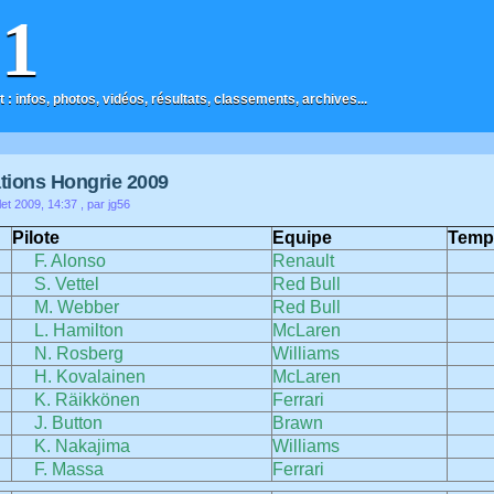
F1
t : infos, photos, vidéos, résultats, classements, archives...
ations Hongrie 2009
let 2009, 14:37
, par jg56
Pilote
Equipe
Temp
F. Alonso
Renault
S. Vettel
Red Bull
M. Webber
Red Bull
L. Hamilton
McLaren
N. Rosberg
Williams
H. Kovalainen
McLaren
K. Räikkönen
Ferrari
J. Button
Brawn
K. Nakajima
Williams
F. Massa
Ferrari