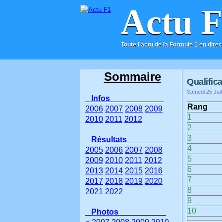
Actu 
Toute l'actu de la Formule 1 en direc
ACCUEIL
CONTACT
Sommaire
Qualific
Samedi 25 Juil
Infos
Rang
2006
2007
2008
2009
1
2010
2011
2012
2
3
Résultats
4
2005
2006
2007
2008
5
2009
2010
2011
2012
6
2013
2014
2015
2016
7
2017
2018
2019
2020
8
2021
2022
9
10
Photos