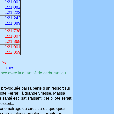
1:21.002
1:21.082
1:21.222
1:21.242
1:21.389
1:21.738
1:21.807
1:21.868
1:21.901
1:22.359
nés.
éliminés.
éance avec la quantité de carburant du
, provoquée par la perte d'un ressort sur
lote Ferrari, à grande vitesse. Massa
santé est "satisfaisant" : le pilote serait
ssort...
ronométrage du circuit a eu quelques
se s'est alors déroulée : les pilotes