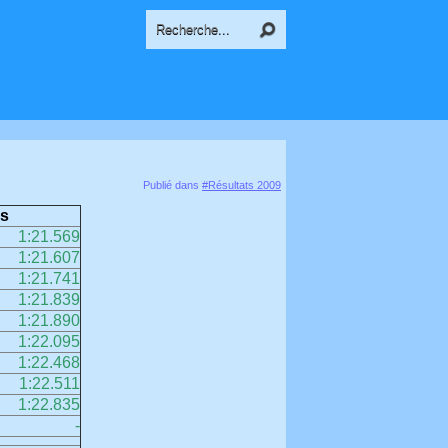
Publié dans
#Résultats 2009
s
1:21.569
1:21.607
1:21.741
1:21.839
1:21.890
1:22.095
1:22.468
1:22.511
1:22.835
-