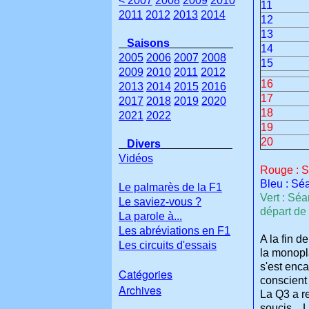
< 2007
2008
2009
2010
11
2011
2012
2013
2014
12
13
Saisons
14
2005
2006
2007
2008
15
2009
2010
2011
2012
16
2013
2014
2015
2016
17
2017
2018
2019
2020
18
2021
2022
19
20
Divers
Vidéos
Rouge : Sé
Bleu : Séa
Le palmarès de la F1
Vert : Séa
Le saviez-vous ?
départ de 
La parole à...
Les abréviations en F1
A la fin d
Les circuits d'essais
la monopla
s'est enca
Catégories
conscient 
Archives
La Q3 a r
soucis... 