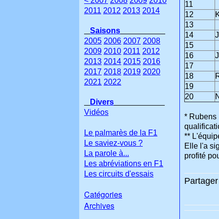
< 2007
2008
2009
2010
11
2011
2012
2013
2014
12
K
13
Saisons
14
J
2005
2006
2007
2008
15
2009
2010
2011
2012
16
J
2013
2014
2015
2016
17
2017
2018
2019
2020
18
R
2021
2022
19
20
N
Divers
Vidéos
* Rubens B
qualificat
Le palmarès de la F1
** L'équi
Le saviez-vous ?
Elle l'a s
La parole à...
profité po
Les abréviations en F1
Les circuits d'essais
Partager 
Catégories
Archives