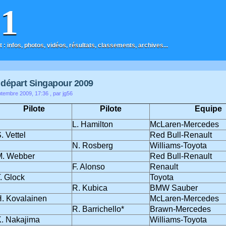
F1
t : infos, photos, vidéos, résultats, classements, archives...
e départ Singapour 2009
tembre 2009, 17:36
, par jg56
Pilote
Pilote
Equipe
L. Hamilton
McLaren-Mercedes
. Vettel
Red Bull-Renault
N. Rosberg
Williams-Toyota
M. Webber
Red Bull-Renault
F. Alonso
Renault
. Glock
Toyota
R. Kubica
BMW Sauber
. Kovalainen
McLaren-Mercedes
R. Barrichello*
Brawn-Mercedes
. Nakajima
Williams-Toyota