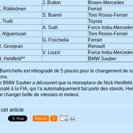
J. Button
Brawn-Mercedes
. Räikkönen
Ferrari
S. Buemi
Toro Rosso-Ferrari
. Trulli
Toyota
A. Sutil
Force India-Mercede
. Alguersuari
Toro Rosso-Ferrari
G. Fisichella
Ferrari
. Grosjean
Renault
V. Liuzzi
Force India-Mercede
. Heidfeld**
BMW Sauber
arrichello est rétrogradé de 5 places pour le changement de sa 
ions.
pe BMW Sauber a découvert que la monoplace de Nick Heidfeld
ignalé à la FIA, qui l'a automatiquement fait partir des stands. Hei
ur changer boîte de vitesses et moteur.
cet article
Repost
0