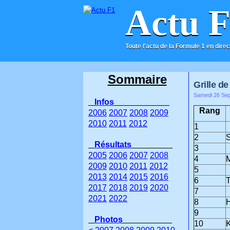
Actu 
Toute l'actu de la Formule 1 en direc
ACCUEIL
CONTACT
Sommaire
Grille d
Samedi 26 Sep
Infos
Rang
2006
2007
2008
2009
2010
2011
2012
1
2
S
Résultats
3
2005
2006
2007
2008
4
2009
2010
2011
2012
5
2013
2014
2015
2016
6
T
2017
2018
2019
2020
7
2021
2022
8
H
9
Photos
10
K