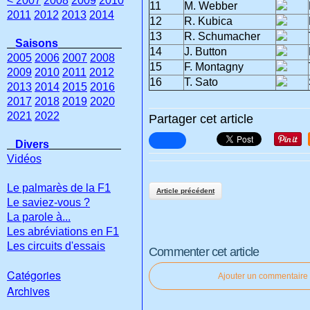
< 2007
2008
2009
2010
11
M. Webber
2011
2012
2013
2014
12
R. Kubica
13
R. Schumacher
Saisons
14
J. Button
2005
2006
2007
2008
15
F. Montagny
2009
2010
2011
2012
16
T. Sato
2013
2014
2015
2016
2017
2018
2019
2020
2021
2022
Partager cet article
Divers
Vidéos
Le palmarès de la F1
Article précédent
Le saviez-vous ?
La parole à...
Les abréviations en F1
Les circuits d'essais
Commenter cet article
Catégories
Ajouter un commentaire
Archives