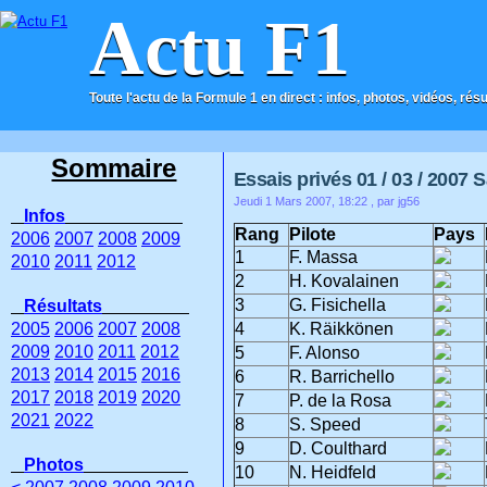
Actu F1
Toute l'actu de la Formule 1 en direct : infos, photos, vidéos, rés
ACCUEIL
CONTACT
Sommaire
Essais privés 01 / 03 / 2007 
Jeudi 1 Mars 2007, 18:22
, par jg56
Infos
Rang
Pilote
Pays
2006
2007
2008
2009
1
F. Massa
2010
2011
2012
2
H. Kovalainen
3
G. Fisichella
Résultats
2005
2006
2007
2008
4
K. Räikkönen
2009
2010
2011
2012
5
F. Alonso
2013
2014
2015
2016
6
R. Barrichello
2017
2018
2019
2020
7
P. de la Rosa
2021
2022
8
S. Speed
9
D. Coulthard
Photos
10
N. Heidfeld