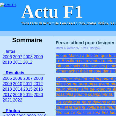
Actu F1
Toute l'actu de la Formule 1 en direct : infos, photos, vidéos, rés
ACCUEIL
CONTACT
Sommaire
Ferrari attend pour désigner 
Mardi 17 Avril 2007, 17:41
, par jg56
Infos
Felipe Massa a déclaré que le cho
2006
2007
2008
2009
Le Brésilien est revenu à quelque
2010
2011
2012
fait son choix et laisse ses pilo
Schumacher était encore dans l'
Résultats
2005
2006
2007
2008
"Chaque résultat est important p
2009
2010
2011
2012
décision ne sera prise avant plu
2013
2014
2015
2016
deux pilotes, afin de toujours ê
possibles pour le championnat."
2017
2018
2019
2020
2021
2022
"Je crois que nous devons tous 
jour, et rendre la voiture meilleur
Photos
titre contre Kimi, ce sera très b