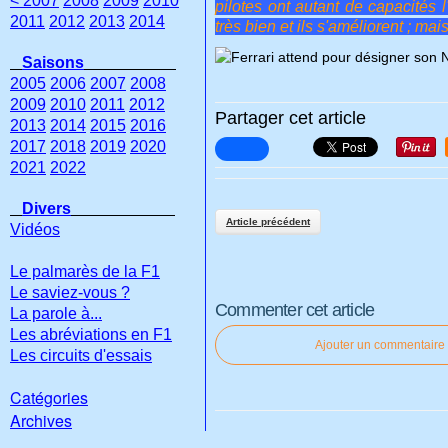
< 2007
2008
2009
2010
pilotes ont autant de capacités l
2011
2012
2013
2014
très bien et ils s'améliorent ; ma
Saisons
2005
2006
2007
2008
2009
2010
2011
2012
Partager cet article
2013
2014
2015
2016
2017
2018
2019
2020
2021
2022
Divers
Article précédent
Vidéos
Le palmarès de la F1
Le saviez-vous ?
Commenter cet article
La parole à...
Les abréviations en F1
Ajouter un commentaire
Les circuits d'essais
Catégories
Archives