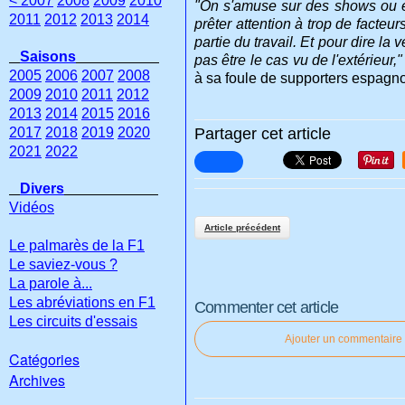
< 2007
2008
2009
2010
"On s'amuse sur des shows ou en
2011
2012
2013
2014
prêter attention à trop de facteu
partie du travail. Et pour dire l
Saisons
pas être le cas vu de l'extérieur,"
2005
2006
2007
2008
à sa foule de supporters espagnol
2009
2010
2011
2012
2013
2014
2015
2016
2017
2018
2019
2020
Partager cet article
2021
2022
Divers
Vidéos
Article précédent
Le palmarès de la F1
Le saviez-vous ?
La parole à...
Les abréviations en F1
Commenter cet article
Les circuits d'essais
Ajouter un commentaire
Catégories
Archives