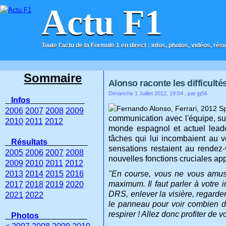
Actu F1
Toute l'actu de la Formule 1 en direct : infos, photos, vidéos, rés
ACCUEIL
CONTACT
Sommaire
Alonso raconte les difficulté
Dimanche 1 Juillet 2012, 19:04
, par jg56
Infos
2006
2007
2008
2009
communication avec l'équipe, su
2010
2011
2012
monde espagnol et actuel leade
tâches qui lui incombaient au vo
Résultats
sensations restaient au rende
2005
2006
2007
2008
nouvelles fonctions cruciales ap
2009
2010
2011
2012
2013
2014
2015
2016
"En course, vous ne vous amuse
maximum. Il faut parler à votre i
2017
2018
2019
2020
DRS, enlever la visière, regarder 
2021
2022
le panneau pour voir combien de 
respirer ! Allez donc profiter de v
Photos