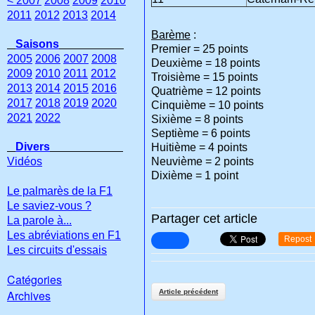
< 2007
2008
2009
2010
2011
2012
2013
2014
Barème
:
Saisons
Premier = 25 points
2005
2006
2007
2008
Deuxième = 18 points
2009
2010
2011
2012
Troisième = 15 points
2013
2014
2015
2016
Quatrième = 12 points
2017
2018
2019
2020
Cinquième = 10 points
2021
2022
Sixième = 8 points
Septième = 6 points
Divers
Huitième = 4 points
Vidéos
Neuvième = 2 points
Dixième = 1 point
Le palmarès de la F1
Le saviez-vous ?
Partager cet article
La parole à...
Les abréviations en F1
Repost
Les circuits d'essais
Catégories
Archives
Article précédent