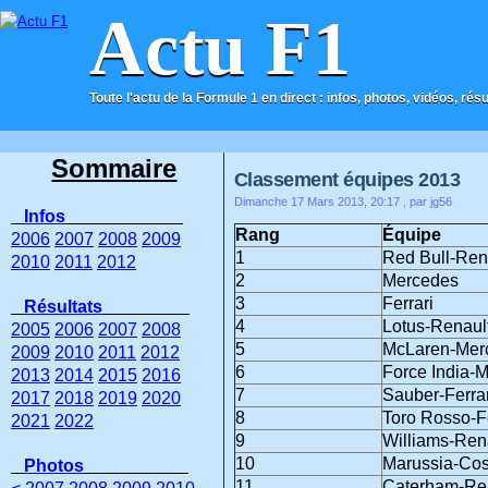
Actu F1
Toute l'actu de la Formule 1 en direct : infos, photos, vidéos, rés
ACCUEIL
CONTACT
Sommaire
Classement équipes 2013
Dimanche 17 Mars 2013, 20:17
, par jg56
Infos
Rang
Équipe
2006
2007
2008
2009
1
Red Bull-Ren
2010
2011
2012
2
Mercedes
3
Ferrari
Résultats
4
Lotus-Renaul
2005
2006
2007
2008
5
McLaren-Mer
2009
2010
2011
2012
6
Force India-
2013
2014
2015
2016
7
Sauber-Ferrar
2017
2018
2019
2020
8
Toro Rosso-Fe
2021
2022
9
Williams-Ren
10
Marussia-Co
Photos
11
Caterham-Re