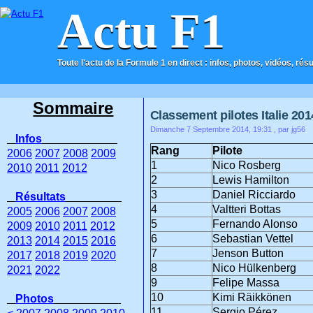
Actu F1
Toute l'actu de la Formule 1 en direct : infos, photos, vidéos, rés
ACCUEIL
CONTACT
Sommaire
Classement pilotes Italie 201
Dimanche 7 Septembre 2014, 19:31
, par jg56
Infos
Rang
Pilote
2006
2007
2008
2009
1
Nico Rosberg
2010
2011
2012
2
Lewis Hamilton
3
Daniel Ricciardo
Résultats
4
Valtteri Bottas
2005
2006
2007
2008
5
Fernando Alonso
2009
2010
2011
2012
6
Sebastian Vettel
2013
2014
2015
2016
7
Jenson Button
2017
2018
2019
2020
8
Nico Hülkenberg
2021
2022
9
Felipe Massa
10
Kimi Räikkönen
Photos
11
Sergio Pérez