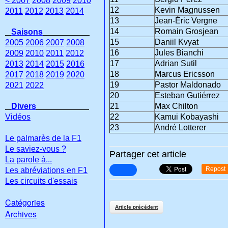
< 2007
2008
2009
2010
12
Kevin Magnussen
2011
2012
2013
2014
13
Jean-Éric Vergne
14
Romain Grosjean
Saisons
15
Daniil Kvyat
2005
2006
2007
2008
16
Jules Bianchi
2009
2010
2011
2012
17
Adrian Sutil
2013
2014
2015
2016
18
Marcus Ericsson
2017
2018
2019
2020
19
Pastor Maldonado
2021
2022
20
Esteban Gutiérrez
Divers
21
Max Chilton
Vidéos
22
Kamui Kobayashi
23
André Lotterer
Le palmarès de la F1
Le saviez-vous ?
Partager cet article
La parole à...
Repost
Les abréviations en F1
Les circuits d'essais
Catégories
Article précédent
Archives