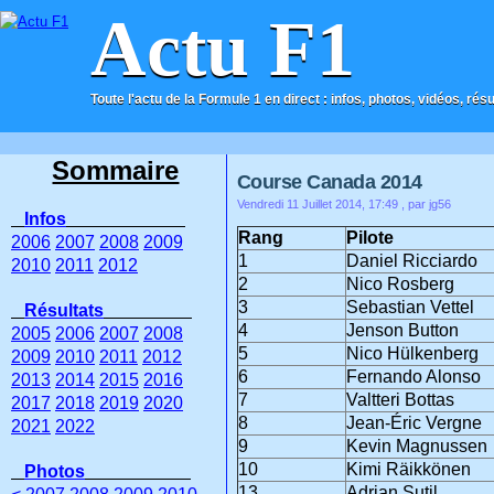
Actu F1
Toute l'actu de la Formule 1 en direct : infos, photos, vidéos, rés
ACCUEIL
CONTACT
Sommaire
Course Canada 2014
Vendredi 11 Juillet 2014, 17:49
, par jg56
Infos
Rang
Pilote
2006
2007
2008
2009
1
Daniel Ricciardo
2010
2011
2012
2
Nico Rosberg
3
Sebastian Vettel
Résultats
4
Jenson Button
2005
2006
2007
2008
5
Nico Hülkenberg
2009
2010
2011
2012
6
Fernando Alonso
2013
2014
2015
2016
7
Valtteri Bottas
2017
2018
2019
2020
8
Jean-Éric Vergne
2021
2022
9
Kevin Magnussen
10
Kimi Räikkönen
Photos
13
Adrian Sutil