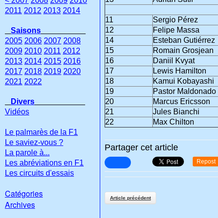
< 2007
2008
2009
2010
2011
2012
2013
2014
11
Sergio Pérez
12
Felipe Massa
Saisons
14
Esteban Gutiérrez
2005
2006
2007
2008
15
Romain Grosjean
2009
2010
2011
2012
16
Daniil Kvyat
2013
2014
2015
2016
17
Lewis Hamilton
2017
2018
2019
2020
18
Kamui Kobayashi
2021
2022
19
Pastor Maldonado
Divers
20
Marcus Ericsson
Vidéos
21
Jules Bianchi
22
Max Chilton
Le palmarès de la F1
Le saviez-vous ?
Partager cet article
La parole à...
Repost
Les abréviations en F1
Les circuits d'essais
Catégories
Article précédent
Archives