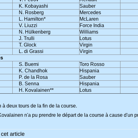
K. Kobayashi
Sauber
N. Rosberg
Mercedes
L. Hamilton*
McLaren
V. Liuzzi
Force India
N. Hülkenberg
Williams
J. Trulli
Lotus
T. Glock
Virgin
L. di Grassi
Virgin
s
S. Buemi
Toro Rosso
K. Chandhok
Hispania
P. de la Rosa
Sauber
B. Senna
Hispania
H. Kovalainen**
Lotus
à deux tours de la fin de la course.
Kovalainen n'a pu prendre le départ de la course à cause d'un p
cet article