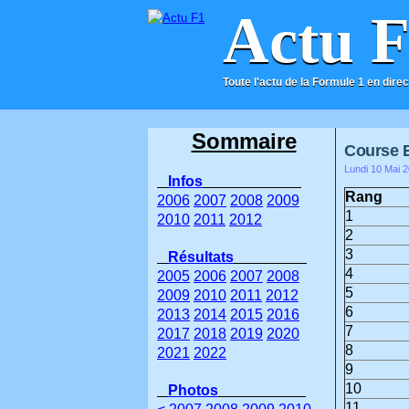
Actu 
Toute l'actu de la Formule 1 en direc
ACCUEIL
CONTACT
Sommaire
Course 
Lundi 10 Mai 2
Infos
Rang
2006
2007
2008
2009
1
2010
2011
2012
2
3
Résultats
4
2005
2006
2007
2008
5
2009
2010
2011
2012
6
2013
2014
2015
2016
7
2017
2018
2019
2020
8
2021
2022
9
10
Photos
11