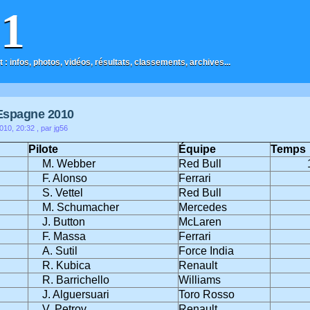
F1
t : infos, photos, vidéos, résultats, classements, archives...
Espagne 2010
010, 20:32
, par jg56
Pilote
Équipe
Temps
M. Webber
Red Bull
F. Alonso
Ferrari
S. Vettel
Red Bull
M. Schumacher
Mercedes
J. Button
McLaren
F. Massa
Ferrari
A. Sutil
Force India
R. Kubica
Renault
R. Barrichello
Williams
J. Alguersuari
Toro Rosso
V. Petrov
Renault