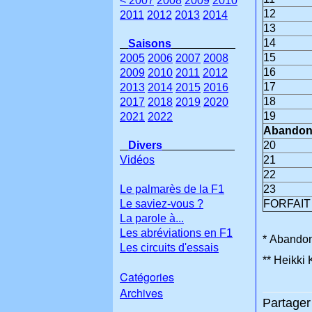
< 2007
2008
2009
2010
12
2011
2012
2013
2014
13
14
Saisons
15
2005
2006
2007
2008
16
2009
2010
2011
2012
17
2013
2014
2015
2016
18
2017
2018
2019
2020
19
2021
2022
Abandon
Divers
20
Vidéos
21
22
Le palmarès de la F1
23
Le saviez-vous ?
FORFAIT
La parole à...
Les abréviations en F1
* Abandon 
Les circuits d'essais
** Heikki 
Catégories
Archives
Partager 