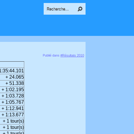
Publié dans
#Résultats 2010
1:35:44.101
+ 24.065
+ 51.338
+ 1:02.195
+ 1:03.728
+ 1:05.767
+ 1:12.941
+ 1:13.677
+ 1 tour(s)
+ 1 tour(s)
+ 1 tour(s)