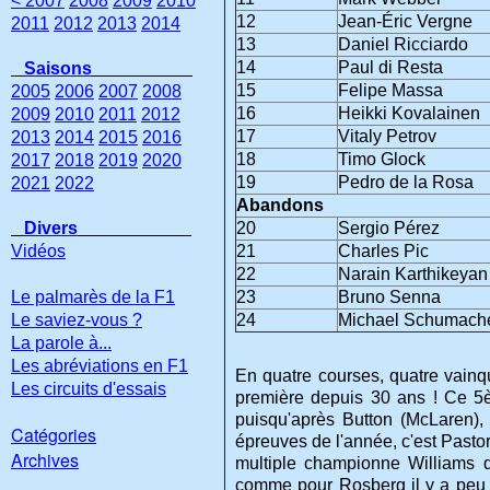
< 2007
2008
2009
2010
12
Jean-Éric Vergne
2011
2012
2013
2014
13
Daniel Ricciardo
14
Paul di Resta
Saisons
15
Felipe Massa
2005
2006
2007
2008
16
Heikki Kovalainen
2009
2010
2011
2012
17
Vitaly Petrov
2013
2014
2015
2016
18
Timo Glock
2017
2018
2019
2020
19
Pedro de la Rosa
2021
2022
Abandons
Divers
20
Sergio Pérez
Vidéos
21
Charles Pic
22
Narain Karthikeyan
Le palmarès de la F1
23
Bruno Senna
Le saviez-vous ?
24
Michael Schumach
La parole à...
Les abréviations en F1
En quatre courses, quatre vainqu
Les circuits d'essais
première depuis 30 ans ! Ce 5
puisqu'après Button (McLaren), 
Catégories
épreuves de l'année, c'est Past
Archives
multiple championne Williams 
comme pour Rosberg il y a peu 