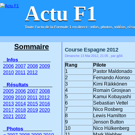
Actu F1
Toute l'actu de la Formule 1 en direct : infos, photos, vidéos, rés
ACCUEIL
CONTACT
Sommaire
Course Espagne 2012
Dimanche 13 Mai 2012, 21:05
, par jg56
Infos
Rang
Pilote
2006
2007
2008
2009
1
Pastor Maldonado
2010
2011
2012
2
Fernando Alonso
3
Kimi Räikkönen
Résultats
4
Romain Grosjean
2005
2006
2007
2008
5
Kamui Kobayashi
2009
2010
2011
2012
6
Sebastian Vettel
2013
2014
2015
2016
7
Nico Rosberg
2017
2018
2019
2020
8
Lewis Hamilton
2021
2022
9
Jenson Button
10
Nico Hülkenberg
Photos
11
Mark Webber