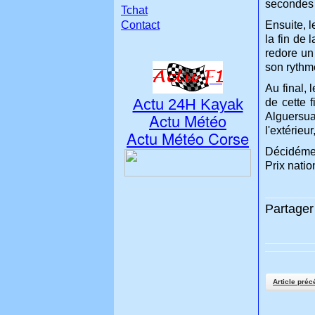
secondes 
Tchat
Contact
Ensuite, 
la fin de
redore un
son rythme
Au final, 
Actu 24H Kayak
de cette 
Actu Météo
Alguersuar
l'extérieur
Actu Météo Corse
Décidémen
Prix natio
Partager 
Article préc