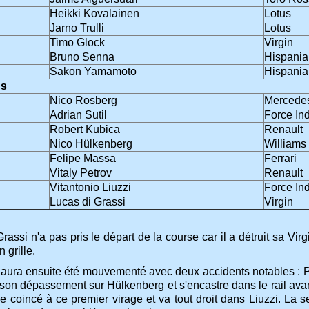
Heikki Kovalainen
Lotus
Jarno Trulli
Lotus
Timo Glock
Virgin
Bruno Senna
Hispania
Sakon Yamamoto
Hispania
s
Nico Rosberg
Mercede
Adrian Sutil
Force In
Robert Kubica
Renault
Nico Hülkenberg
Williams
Felipe Massa
Ferrari
Vitaly Petrov
Renault
Vitantonio Liuzzi
Force In
Lucas di Grassi
Virgin
rassi n'a pas pris le départ de la course car il a détruit sa Virg
 grille.
 aura ensuite été mouvementé avec deux accidents notables : P
 son dépassement sur Hülkenberg et s'encastre dans le rail ava
ve coincé à ce premier virage et va tout droit dans Liuzzi. L