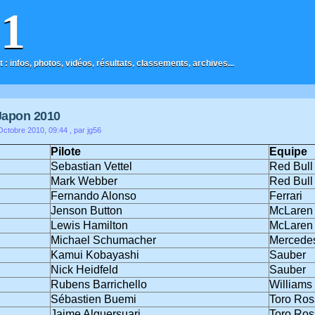
F1
t : infos, photos, vidéos, résultats, classements, archives...
Japon 2010
ctobre 2010, 09:44
, par jg56
Pilote
Equipe
Sebastian Vettel
Red Bull
Mark Webber
Red Bull
Fernando Alonso
Ferrari
Jenson Button
McLaren
Lewis Hamilton
McLaren
Michael Schumacher
Mercede
Kamui Kobayashi
Sauber
Nick Heidfeld
Sauber
Rubens Barrichello
Williams
Sébastien Buemi
Toro Ros
Jaime Alguersuari
Toro Ros