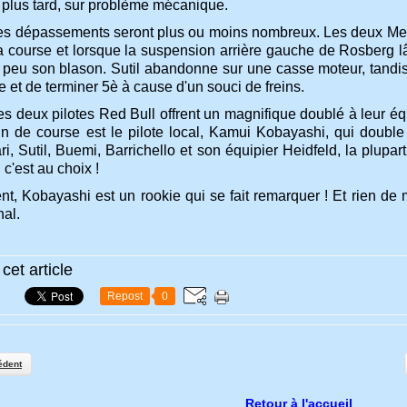
plus tard, sur problème mécanique.
les dépassements seront plus ou moins nombreux. Les deux Mer
 la course et lorsque la suspension arrière gauche de Rosberg
 peu son blason. Sutil abandonne sur une casse moteur, tandis
 et de terminer 5è à cause d'un souci de freins.
les deux pilotes Red Bull offrent un magnifique doublé à leur équ
fin de course est le pilote local, Kamui Kobayashi, qui doubl
i, Sutil, Buemi, Barrichello et son équipier Heidfeld, la plupart
, c'est au choix !
t, Kobayashi est un rookie qui se fait remarquer ! Et rien de 
nal.
cet article
Repost
0
édent
Retour à l'accueil