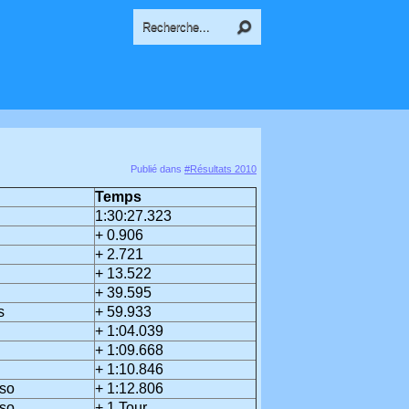
Publié dans
#Résultats 2010
Temps
1:30:27.323
+ 0.906
+ 2.721
+ 13.522
+ 39.595
s
+ 59.933
+ 1:04.039
+ 1:09.668
+ 1:10.846
so
+ 1:12.806
so
+ 1 Tour