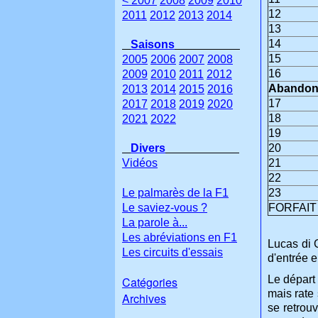
< 2007
2008
2009
2010
12
2011
2012
2013
2014
13
14
Saisons
15
2005
2006
2007
2008
16
2009
2010
2011
2012
Abandon
2013
2014
2015
2016
17
2017
2018
2019
2020
18
2021
2022
19
Divers
20
Vidéos
21
22
Le palmarès de la F1
23
Le saviez-vous ?
FORFAIT
La parole à...
Les abréviations en F1
Lucas di G
Les circuits d'essais
d'entrée en
Le départ
Catégories
mais rate
Archives
se retrou