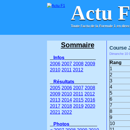
Actu 
Toute l'actu de la Formule 1 en direc
ACCUEIL
CONTACT
Sommaire
Course 
Dimanche 10 O
Infos
Rang
2006
2007
2008
2009
1
2010
2011
2012
2
3
Résultats
4
2005
2006
2007
2008
5
2009
2010
2011
2012
6
2013
2014
2015
2016
7
2017
2018
2019
2020
8
2021
2022
9
10
Photos
11