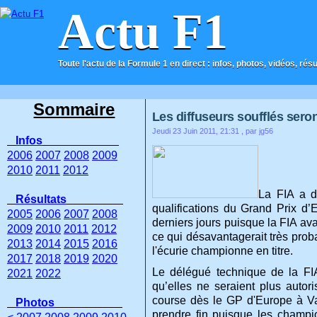
Actu F1
Toute l'actu de la Formule 1 en direct : infos, photos, vidéos, rés
ACCUEIL
CONTACT
Sommaire
Les diffuseurs soufflés seron
Jeudi 23 Juin 2011, 21:31
, par jg56
Infos
2006
2007
2008
2009
2010
2011
2012
La FIA a d
Résultats
qualifications du Grand Prix d’E
2005
2006
2007
2008
derniers jours puisque la FIA ava
2009
2010
2011
2012
ce qui désavantagerait très pro
2013
2014
2015
2016
l'écurie championne en titre.
2017
2018
2019
2020
Le délégué technique de la FIA
2021
2022
qu’elles ne seraient plus autori
course dès le GP d'Europe à Val
Photos
prendre fin puisque les champio