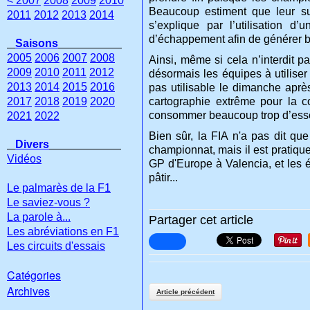
< 2007
2008
2009
2010
Beaucoup estiment que leur sup
2011
2012
2013
2014
s’explique par l’utilisation 
d’échappement afin de générer 
Saisons
2005
2006
2007
2008
Ainsi, même si cela n’interdit pa
2009
2010
2011
2012
désormais les équipes à utilise
2013
2014
2015
2016
pas utilisable le dimanche après
2017
2018
2019
2020
cartographie extrême pour la c
consommer beaucoup trop d’ess
2021
2022
Bien sûr, la FIA n'a pas dit qu
Divers
championnat, mais il est pratiq
Vidéos
GP d'Europe à Valencia, et les é
pâtir...
Le palmarès de la F1
Le saviez-vous ?
La parole à...
Partager cet article
Les abréviations en F1
Les circuits d'essais
Catégories
Archives
Article précédent