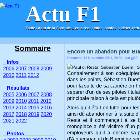
Actu F1
Toute l'actu de la Formule 1 en direct : infos, photos, vidéos, rés
ACCUEIL
CONTACT
Sommaire
Encore un abandon pour Bue
Dimanche 13 Novembre 2011, 20:36
, par jg56
Infos
2006
2007
2008
2009
Contrairement à son coéquipier
2010
2011
2012
dans les points, Sébastien Buemi
pour la suite de sa carrière en
Résultats
séparer d'un de ses pilotes titula
2005
2006
2007
2008
principale raison à cela est plut
2009
2010
2011
2012
2013
2014
2015
2016
Alors qu’il était en lutte pour
ainsi dû abandonner à la suite d
2017
2018
2019
2020
Resta et il commençait à se b
2021
2022
monoplace a été victime d’un pr
employeurs qu’il a encore sa 
Photos
d'Alguersuari et de Buemi ne ser