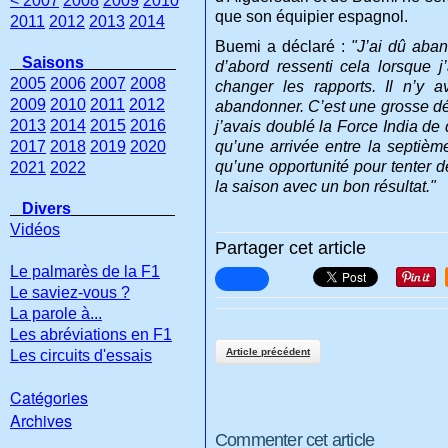
< 2007
2008
2009
2010
que son équipier espagnol.
2011
2012
2013
2014
Buemi a déclaré :
"J’ai dû aban
Saisons
d’abord ressenti cela lorsque 
2005
2006
2007
2008
changer les rapports. Il n’y 
2009
2010
2011
2012
abandonner. C’est une grosse déc
2013
2014
2015
2016
j’avais doublé la Force India de
2017
2018
2019
2020
qu’une arrivée entre la septièm
qu’une opportunité pour tenter de
2021
2022
la saison avec un bon résultat."
Divers
Vidéos
Partager cet article
Le palmarès de la F1
Le saviez-vous ?
La parole à...
Les abréviations en F1
Article précédent
Les circuits d'essais
Catégories
Archives
Commenter cet article