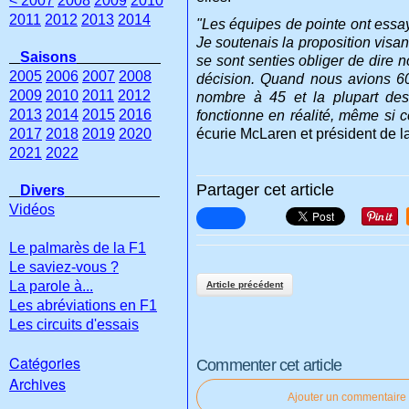
< 2007
2008
2009
2010
2011
2012
2013
2014
"Les équipes de pointe ont essay
Je soutenais la proposition visan
Saisons
se sont senties obliger de dire 
2005
2006
2007
2008
décision. Quand nous avions 60
2009
2010
2011
2012
nombre à 45 et la plupart des 
2013
2014
2015
2016
fonctionne en réalité, même si ce
2017
2018
2019
2020
écurie McLaren et président de 
2021
2022
Partager cet article
Divers
Vidéos
Le palmarès de la F1
Le saviez-vous ?
La parole à...
Article précédent
Les abréviations en F1
Les circuits d'essais
Catégories
Commenter cet article
Archives
Ajouter un commentaire