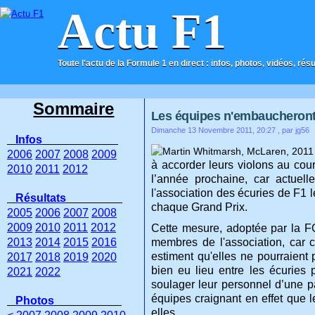
Actu F1
Toute l'actu de la Formule 1 en direct : infos, photos, vidéos, rés
ACCUEIL
CONTACT
Sommaire
Les équipes n'embaucheront
Dimanche 13 Novembre 2011, 20:27
, par jg56
Infos
2006
2007
2008
2009
à accorder leurs violons au cour
2010
2011
2012
l’année prochaine, car actuel
l'association des écuries de F1
Résultats
chaque Grand Prix.
2005
2006
2007
2008
2009
2010
2011
2012
Cette mesure, adoptée par la FO
2013
2014
2015
2016
membres de l'association, car c
estiment qu'elles ne pourraien
2017
2018
2019
2020
bien eu lieu entre les écuries
2021
2022
soulager leur personnel d’une par
équipes craignant en effet que 
Photos
elles.