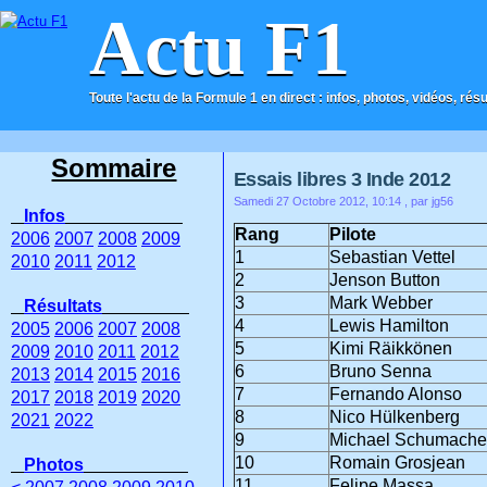
Actu F1
Toute l'actu de la Formule 1 en direct : infos, photos, vidéos, rés
ACCUEIL
CONTACT
Sommaire
Essais libres 3 Inde 2012
Samedi 27 Octobre 2012, 10:14
, par jg56
Infos
Rang
Pilote
2006
2007
2008
2009
1
Sebastian Vettel
2010
2011
2012
2
Jenson Button
3
Mark Webber
Résultats
4
Lewis Hamilton
2005
2006
2007
2008
5
Kimi Räikkönen
2009
2010
2011
2012
6
Bruno Senna
2013
2014
2015
2016
7
Fernando Alonso
2017
2018
2019
2020
8
Nico Hülkenberg
2021
2022
9
Michael Schumache
10
Romain Grosjean
Photos
11
Felipe Massa