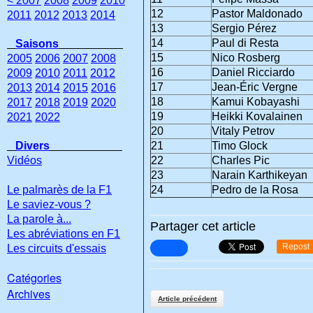
< 2007
2008
2009
2010
12
Pastor Maldonado
2011
2012
2013
2014
13
Sergio Pérez
14
Paul di Resta
Saisons
15
Nico Rosberg
2005
2006
2007
2008
16
Daniel Ricciardo
2009
2010
2011
2012
17
Jean-Éric Vergne
2013
2014
2015
2016
18
Kamui Kobayashi
2017
2018
2019
2020
19
Heikki Kovalainen
2021
2022
20
Vitaly Petrov
Divers
21
Timo Glock
Vidéos
22
Charles Pic
23
Narain Karthikeyan
Le palmarès de la F1
24
Pedro de la Rosa
Le saviez-vous ?
La parole à...
Partager cet article
Les abréviations en F1
Repost
Les circuits d'essais
Catégories
Archives
Article précédent