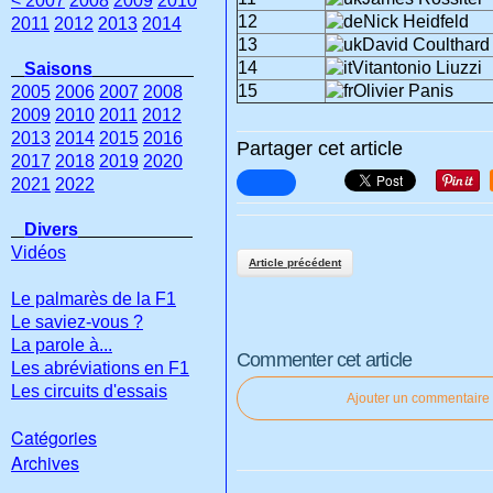
< 2007
2008
2009
2010
12
Nick Heidfeld
2011
2012
2013
2014
13
David Coulthard
14
Vitantonio Liuzzi
Saisons
15
Olivier Panis
2005
2006
2007
2008
2009
2010
2011
2012
2013
2014
2015
2016
Partager cet article
2017
2018
2019
2020
2021
2022
Divers
Vidéos
Article précédent
Le palmarès de la F1
Le saviez-vous ?
La parole à...
Commenter cet article
Les abréviations en F1
Les circuits d'essais
Ajouter un commentaire
Catégories
Archives