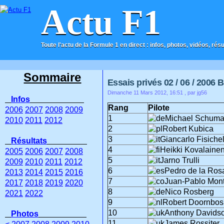
Actu F1
Toute l'actu de la Formule 1 en direct : infos, photos, vidéos, rés
ACCUEIL
CONTACT
Sommaire
Essais privés 02 / 06 / 2006 
Dimanche 11 Mars 2012, 16:51
, par jg56
Infos
Rang
Pilote
2006
2007
2008
2009
1
Michael Schuma
2010
2011
2012
2
Robert Kubica
3
Giancarlo Fisichel
Résultats
4
Heikki Kovalaine
2005
2006
2007
2008
5
Jarno Trulli
2009
2010
2011
2012
6
Pedro de la Ros
2013
2014
2015
2016
7
Juan-Pablo Mon
2017
2018
2019
2020
8
Nico Rosberg
2021
2022
9
Robert Doornbos
10
Anthony Davids
Photos
11
James Rossiter