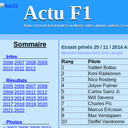
Actu F1
Toute l'actu de la Formule 1 en direct : infos, photos, vidéos, rés
ACCUEIL
CONTACT
Sommaire
Essais privés 25 / 11 / 2014 
Mercredi 3 Décembre 2014, 23:15
, par jg56
Infos
Rang
Pilote
2006
2007
2008
2009
1
Valtteri Bottas
2010
2011
2012
2
Kimi Räikkönen
3
Nico Rosberg
Résultats
4
Jolyon Palmer
2005
2006
2007
2008
5
Carlos Sainz Jr.
2009
2010
2011
2012
6
Will Stevens
2013
2014
2015
2016
7
Charles Pic
2017
2018
2019
2020
8
Marcus Ericsson
2021
2022
9
Max Verstappen
10
Stoffel Vandoorne
Photos