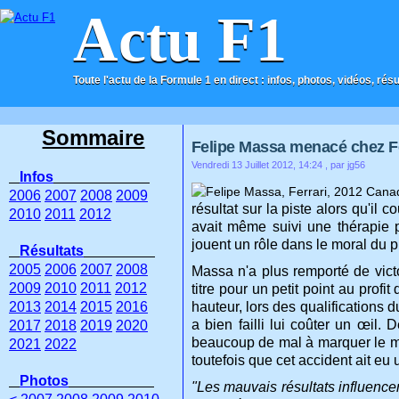
Actu F1
Toute l'actu de la Formule 1 en direct : infos, photos, vidéos, rés
ACCUEIL
CONTACT
Sommaire
Felipe Massa menacé chez Fe
Vendredi 13 Juillet 2012, 14:24
, par jg56
Infos
2006
2007
2008
2009
résultat sur la piste alors qu'il
2010
2011
2012
avait même suivi une thérapie po
jouent un rôle dans le moral du p
Résultats
2005
2006
2007
2008
Massa n'a plus remporté de victo
2009
2010
2011
2012
titre pour un petit point au prof
2013
2014
2015
2016
hauteur, lors des qualifications 
a bien failli lui coûter un œil.
2017
2018
2019
2020
beaucoup de mal à marquer le mo
2021
2022
toutefois que cet accident ait e
Photos
"Les mauvais résultats influencen