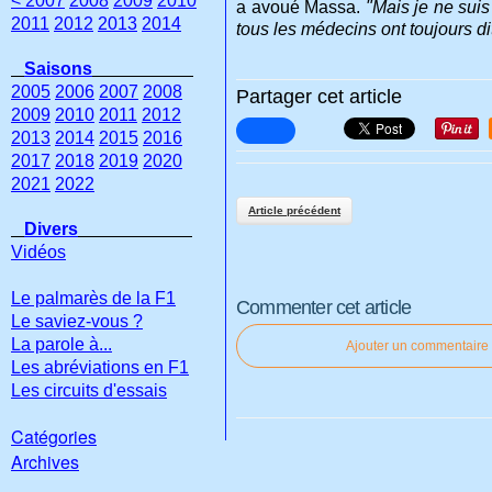
< 2007
2008
2009
2010
a avoué Massa.
"Mais je ne suis
2011
2012
2013
2014
tous les médecins ont toujours dit
Saisons
2005
2006
2007
2008
Partager cet article
2009
2010
2011
2012
2013
2014
2015
2016
2017
2018
2019
2020
2021
2022
Article précédent
Divers
Vidéos
Le palmarès de la F1
Commenter cet article
Le saviez-vous ?
La parole à...
Ajouter un commentaire
Les abréviations en F1
Les circuits d'essais
Catégories
Archives