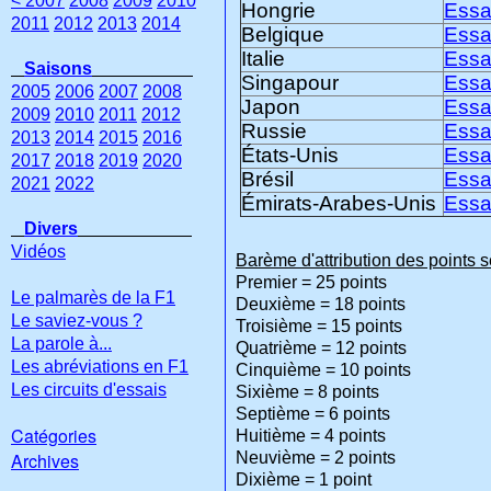
< 2007
2008
2009
2010
Hongrie
Essa
2011
2012
2013
2014
Belgique
Essa
Italie
Essa
Saisons
Singapour
Essa
2005
2006
2007
2008
Japon
Essa
2009
2010
2011
2012
Russie
Essa
2013
2014
2015
2016
États-Unis
Essa
2017
2018
2019
2020
Brésil
Essa
2021
2022
Émirats-Arabes-Unis
Essa
Divers
Vidéos
Barème d'attribution des points 
Premier = 25 points
Le palmarès de la F1
Deuxième = 18 points
Le saviez-vous ?
Troisième = 15 points
La parole à...
Quatrième = 12 points
Les abréviations en F1
Cinquième = 10 points
Les circuits d'essais
Sixième = 8 points
Septième = 6 points
Catégories
Huitième = 4 points
Archives
Neuvième = 2 points
Dixième = 1 point