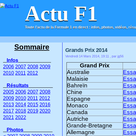
Actu F1
Toute l'actu de la Formule 1 en direct : infos, photos, vidéos, rés
ACCUEIL
CONTACT
Sommaire
Grands Prix 2014
Vendredi 14 Mars 2014, 19:11
, par jg56
Infos
Grand Prix
2006
2007
2008
2009
Australie
Essa
2010
2011
2012
Malaisie
Essa
Bahreïn
Essa
Résultats
Chine
Essa
2005
2006
2007
2008
2009
2010
2011
2012
Espagne
Essa
2013
2014
2015
2016
Monaco
Essa
2017
2018
2019
2020
Canada
Essa
2021
2022
Autriche
Essa
Grande-Bretagne
Essa
Photos
Allemagne
Essa