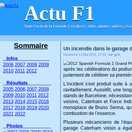
Actu F1
Toute l'actu de la Formule 1 en direct : infos, photos, vidéos, rés
ACCUEIL
CONTACT
Sommaire
Un incendie dans le garage 
Dimanche 13 Mai 2012, 17:34
, par jg56
Infos
2006
2007
2008
2009
après les célébrations du podium
2010
2011
2012
justement de célébrer sa premièr
Résultats
L'incident s'est produit suite 
2005
2006
2007
2008
ravitaillement. Aussitôt, une l
2009
2010
2011
2012
stands de Barcelone, nécessitant
2013
2014
2015
2016
voisins, Caterham et Force Ind
monoplace de Bruno Senna, qui é
2017
2018
2019
2020
combustion de l'essence.
2021
2022
Plusieurs mécaniciens de l'éq
Photos
garage Caterham voisin a égal