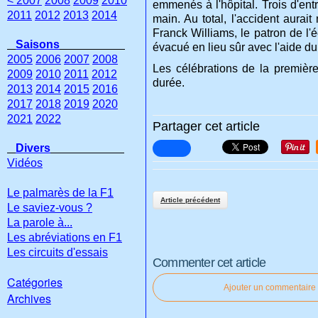
< 2007
2008
2009
2010
emmenés à l'hôpital. Trois d'ent
2011
2012
2013
2014
main. Au total, l'accident aura
Franck Williams, le patron de l'
Saisons
évacué en lieu sûr avec l'aide du
2005
2006
2007
2008
Les célébrations de la premièr
2009
2010
2011
2012
durée.
2013
2014
2015
2016
2017
2018
2019
2020
2021
2022
Partager cet article
Divers
Vidéos
Le palmarès de la F1
Article précédent
Le saviez-vous ?
La parole à...
Les abréviations en F1
Les circuits d'essais
Commenter cet article
Catégories
Ajouter un commentaire
Archives