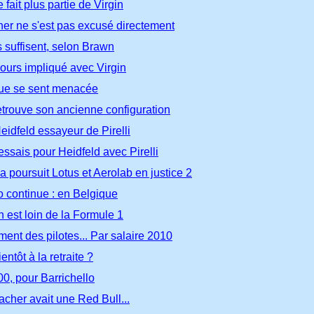
fait plus partie de Virgin
r ne s'est pas excusé directement
 suffisent, selon Brawn
jours impliqué avec Virgin
ue se sent menacée
etrouve son ancienne configuration
 Heidfeld essayeur de Pirelli
ssais pour Heidfeld avec Pirelli
a poursuit Lotus et Aerolab en justice 2
continue : en Belgique
 est loin de la Formule 1
ent des pilotes... Par salaire 2010
ntôt à la retraite ?
00, pour Barrichello
cher avait une Red Bull...