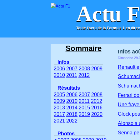
Actu 
Toute l'actu de la Formule 1 en direc
ACCUEIL
CONTACT
Sommaire
Infos ao
Dimanche 29 A
Infos
Renault e
2006
2007
2008
2009
2010
2011
2012
Schumache
Schumache
Résultats
2005
2006
2007
2008
Ferrari d
2009
2010
2011
2012
Une fraye
2013
2014
2015
2016
Glock pour
2017
2018
2019
2020
2021
2022
Alonso a 
Senna pen
Photos