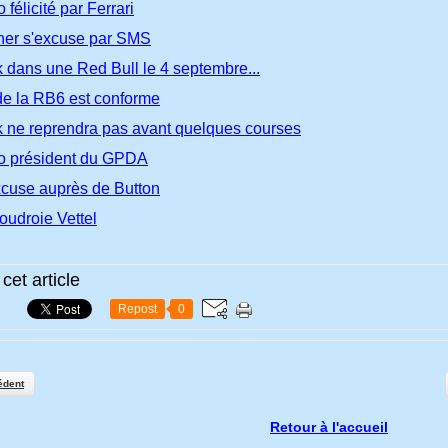
 félicité par Ferrari
er s'excuse par SMS
dans une Red Bull le 4 septembre...
 de la RB6 est conforme
ne reprendra pas avant quelques courses
lo président du GPDA
excuse auprès de Button
oudroie Vettel
cet article
Repost
0
édent
Retour à l'accueil