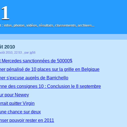
F1
t : infos, photos, vidéos, résultats, classements, archives...
ût 2010
oût 2010, 22:53
, par jg56
t Mercedes sanctionnées de 50000$
r pénalisé de 10 places sur la grille en Belgique
r s'excuse auprès de Barrichello
onne des consignes 10 : Conclusion le 8 septembre
ur pour Newey
rait quitter Virgin
une chance sur deux
ser pouvoir rester en 2011