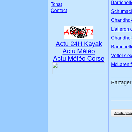
Barrichello
Tchat
Contact
Schumach
Chandhok 
L'aileron
Chandhok 
Actu 24H Kayak
Barrichel
Actu Météo
Vettel s'
Actu Météo Corse
McLaren f
Partager 
Article préc