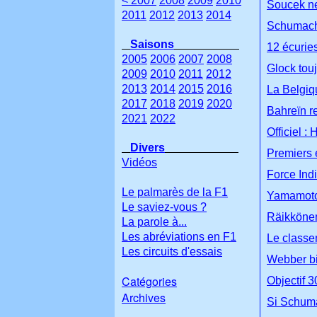
< 2007
2008
2009
2010
Soucek ne 
2011
2012
2013
2014
Schumache
Saisons
12 écuries
2005
2006
2007
2008
Glock tou
2009
2010
2011
2012
2013
2014
2015
2016
La Belgiq
2017
2018
2019
2020
Bahreïn r
2021
2022
Officiel :
Divers
Premiers e
Vidéos
Force Indi
Le palmarès de la F1
Yamamoto 
Le saviez-vous ?
Räikkönen
La parole à...
Les abréviations en F1
Le classem
Les circuits d'essais
Webber bie
Catégories
Objectif 3
Archives
Si Schuma