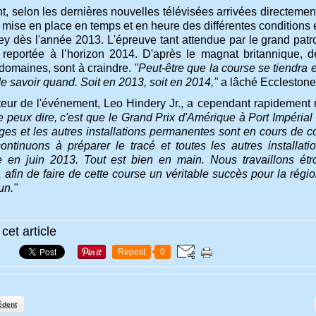
, selon les dernières nouvelles télévisées arrivées directement
 mise en place en temps et en heure des différentes conditions e
y dès l'année 2013. L'épreuve tant attendue par le grand patro
e reportée à l’horizon 2014. D'après le magnat britannique, 
 domaines, sont à craindre.
"Peut-être que la course se tiendra
de savoir quand. Soit en 2013, soit en 2014,"
a lâché Ecclestone 
eur de l'événement, Leo Hindery Jr., a cependant rapidement r
 peux dire, c'est que le Grand Prix d'Amérique à Port Impérial 
ges et les autres installations permanentes sont en cours de 
ontinuons à préparer le tracé et toutes les autres installati
e en juin 2013. Tout est bien en main.
Nous travaillons
étr
afin de faire de cette course un véritable succès pour la région
un."
cet article
Repost
0
édent