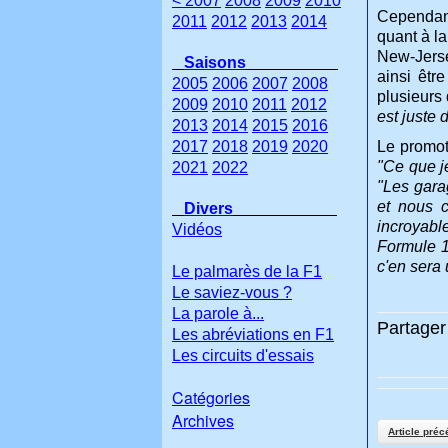
< 2007
2008
2009
2010
Cependant
2011
2012
2013
2014
quant à la
New-Jerse
Saisons
ainsi êtr
2005
2006
2007
2008
plusieurs
2009
2010
2011
2012
est juste 
2013
2014
2015
2016
2017
2018
2019
2020
Le promot
"Ce que je
2021
2022
"Les gara
et nous c
Divers
incroyabl
Vidéos
Formule 1 
c'en sera 
Le palmarès de la F1
Le saviez-vous ?
La parole à...
Partager 
Les abréviations en F1
Les circuits d'essais
Catégories
Archives
Article préc