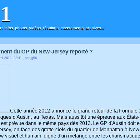
F1
t : infos, photos, vidéos, résultats, classements, archives...
ment du GP du New-Jersey reporté ?
ril 2012, 22:41
, par jg56
Cette année 2012 annonce le grand retour de la Formule 1
ques d'Austin, au Texas. Mais aussitôt une épreuve aux États-
st prévue dans le même pays dès 2013. Le GP d'Austin doit en ef
rsey, en face des gratte-ciels du quartier de Manhattan à Ne
w visuel et humain, digne d'un mélange entre les charismatiq