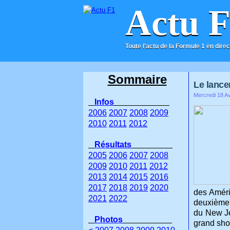
Actu 
Toute l'actu de la Formule 1 en direc
ACCUEIL
CONTACT
Sommaire
Le lance
Mercredi 18 Av
Infos
2006
2007
2008
2009
2010
2011
2012
Résultats
2005
2006
2007
2008
2009
2010
2011
2012
2013
2014
2015
2016
2017
2018
2019
2020
des Améri
2021
2022
deuxième e
du New Je
Photos
grand sho