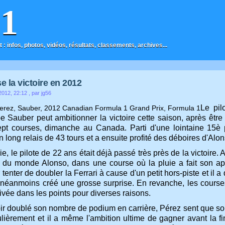
F1
t : infos, photos, vidéos, résultats, classements, archives...
e la victoire en 2012
2012, 22:12
, par jg56
Le pil
e Sauber peut ambitionner la victoire cette saison, après êtr
ept courses, dimanche au Canada. Parti d'une lointaine 15è p
n long relais de 43 tours et a ensuite profité des déboires d'Alons
e, le pilote de 22 ans était déjà passé très près de la victoire.
du monde Alonso, dans une course où la pluie a fait son a
 tenter de doubler la Ferrari à cause d'un petit hors-piste et il a
néanmoins créé une grosse surprise. En revanche, les courses
arrivée dans les points pour diverses raisons.
ir doublé son nombre de podium en carrière, Pérez sent que son 
ulièrement et il a même l'ambition ultime de gagner avant la f