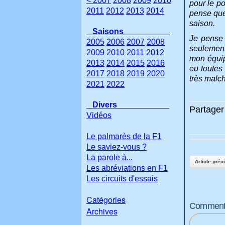
< 2007
2008
2009
2010
pour le p
2011
2012
2013
2014
pense que 
saison.
Saisons
Je pense 
2005
2006
2007
2008
seulement 
2009
2010
2011
2012
mon équip
2013
2014
2015
2016
eu toutes
2017
2018
2019
2020
très malc
2021
2022
Divers
Partager 
Vidéos
Le palmarès de la F1
Le saviez-vous ?
La parole à...
Article préc
Les abréviations en F1
Les circuits d'essais
Catégories
Commenter
Archives