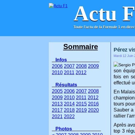
Actu 
Toute l'actu de la Formule 1 en direc
ACCUEIL
CONTACT
Sommaire
Pérez vis
Mardi 12 Juin 
Infos
2006
2007
2008
2009
son équip
2010
2011
2012
fois en s
effectué u
Résultats
2005
2006
2007
2008
En Malaisi
2009
2010
2011
2012
champion 
2013
2014
2015
2016
tours pour
Sauber a 
2017
2018
2019
2020
rallier l'
2021
2022
Après avo
Photos
top 3 rég