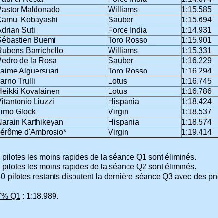
Pastor Maldonado
Williams
1:15.585
Kamui Kobayashi
Sauber
1:15.694
drian Sutil
Force India
1:14.931
Sébastien Buemi
Toro Rosso
1:15.901
Rubens Barrichello
Williams
1:15.331
Pedro de la Rosa
Sauber
1:16.229
Jaime Alguersuari
Toro Rosso
1:16.294
arno Trulli
Lotus
1:16.745
Heikki Kovalainen
Lotus
1:16.786
itantonio Liuzzi
Hispania
1:18.424
Timo Glock
Virgin
1:18.537
Narain Karthikeyan
Hispania
1:18.574
Jérôme d'Ambrosio*
Virgin
1:19.414
 pilotes les moins rapides de la séance Q1 sont éliminés.
 pilotes les moins rapides de la séance Q2 sont éliminés.
0 pilotes restants disputent la dernière séance Q3 avec des pne
07% Q1
: 1:18.989.