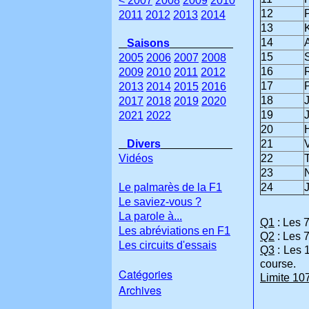
< 2007
2008
2009
2010
12
2011
2012
2013
2014
13
14
A
Saisons
15
2005
2006
2007
2008
16
2009
2010
2011
2012
17
2013
2014
2015
2016
18
2017
2018
2019
2020
19
J
2021
2022
20
Divers
21
V
Vidéos
22
23
Le palmarès de la F1
24
Le saviez-vous ?
La parole à...
Q1
: Les 7
Les abréviations en F1
Q2
: Les 7
Les circuits d'essais
Q3
: Les 1
course.
Catégories
Limite 1
Archives