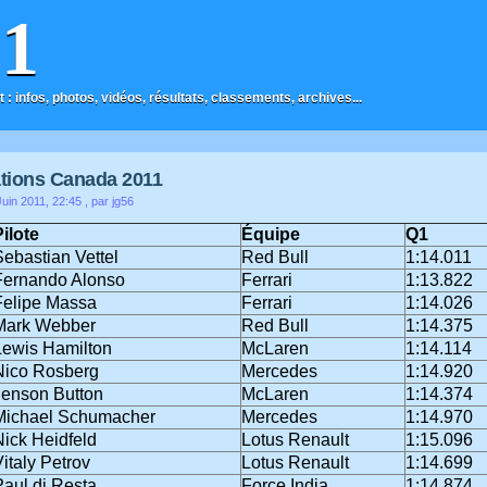
F1
t : infos, photos, vidéos, résultats, classements, archives...
ations Canada 2011
uin 2011, 22:45
, par jg56
Pilote
Équipe
Q1
Sebastian Vettel
Red Bull
1:14.011
Fernando Alonso
Ferrari
1:13.822
Felipe Massa
Ferrari
1:14.026
Mark Webber
Red Bull
1:14.375
Lewis Hamilton
McLaren
1:14.114
Nico Rosberg
Mercedes
1:14.920
Jenson Button
McLaren
1:14.374
Michael Schumacher
Mercedes
1:14.970
Nick Heidfeld
Lotus Renault
1:15.096
italy Petrov
Lotus Renault
1:14.699
Paul di Resta
Force India
1:14.874