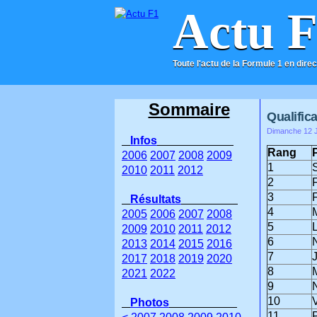
Actu 
Toute l'actu de la Formule 1 en direc
ACCUEIL
CONTACT
Sommaire
Qualific
Dimanche 12 J
Infos
Rang
2006
2007
2008
2009
1
2010
2011
2012
2
3
Résultats
4
2005
2006
2007
2008
5
2009
2010
2011
2012
6
2013
2014
2015
2016
7
2017
2018
2019
2020
8
2021
2022
9
10
V
Photos
11