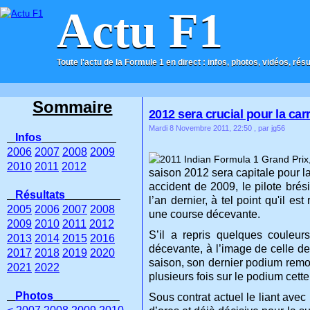
Actu F1
Toute l'actu de la Formule 1 en direct : infos, photos, vidéos, rés
ACCUEIL
CONTACT
Sommaire
2012 sera crucial pour la ca
Mardi 8 Novembre 2011, 22:50
, par jg56
Infos
2006
2007
2008
2009
2010
2011
2012
saison 2012 sera capitale pour l
accident de 2009, le pilote bré
Résultats
l’an dernier, à tel point qu'il 
2005
2006
2007
2008
une course décevante.
2009
2010
2011
2012
S’il a repris quelques couleu
2013
2014
2015
2016
décevante, à l’image de celle de
2017
2018
2019
2020
saison, son dernier podium remo
2021
2022
plusieurs fois sur le podium cet
Photos
Sous contrat actuel le liant ave