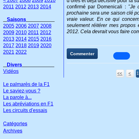
< 2007
2008
2009
2010
d’ores et déjà décisive pour la s
2011
2012
2013
2014
confirmé par Domenicali :
"Je 
prochaine sera une saison clé pou
vraie valeur. En ce qui concer
Saisons
seulement réitérer mes propos 
2005
2006
2007
2008
2012. Cela devrait vous faire com
2009
2010
2011
2012
2013
2014
2015
2016
2017
2018
2019
2020
2021
2022
Commenter
Divers
Vidéos
<<
<
1
1
1
1
1
1
Le palmarès de la F1
Le saviez-vous ?
La parole à...
Les abréviations en F1
Les circuits d'essais
Catégories
Archives